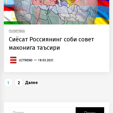
ПОЛИТИКА
Сиёсат Россиянинг собиқ совет
маконига таъсири
UZTREND
18.03.2021
Навигация
Далее
1
2
по
записям
Найти: