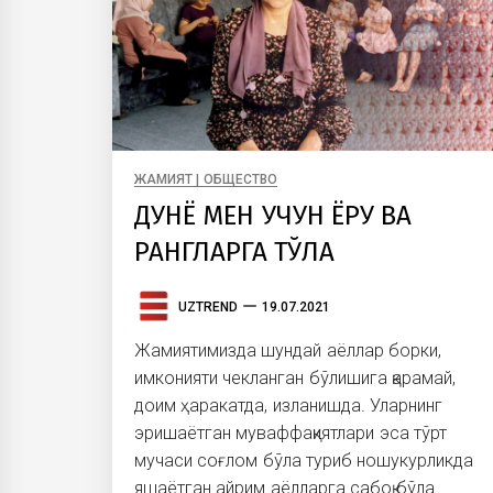
ЖАМИЯТ | ОБЩЕСТВО
ДУНЁ МЕН УЧУН ЁРУҒ ВА
РАНГЛАРГА ТЎЛА
UZTREND
19.07.2021
Жамиятимизда шундай аёллар борки,
имконияти чекланган бўлишига қарамай,
доим ҳаракатда, изланишда. Уларнинг
эришаётган муваффақиятлари эса тўрт
мучаси соғлом бўла туриб ношукурликда
яшаётган айрим аёлларга сабоқ бўла