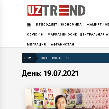
Skip
to
content
uztrend
Узбекистан: инфографика и мультимедиа
ИҚТИСОДИЁТ | ЭКОНОМИКА
ЖАМИЯТ | О
COVID-19
МАРКАЗИЙ ОСИЁ | ЦЕНТРАЛЬНАЯ А
МИГРАЦИЯ
АФГАНИСТАН
HOME
2021
ИЮЛЬ
19
День:
19.07.2021