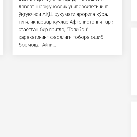
давлат шарқшунослик университетининг
ўқитувчиси АҚШ ҳукумати қарорига кўра,
тинчликпарвар кучлар Афғонистонни тарк
этаётган бир пайтда, “Толибон”
ҳаракатининг фаоллиги тобора ошиб
бормоқда. Айни...