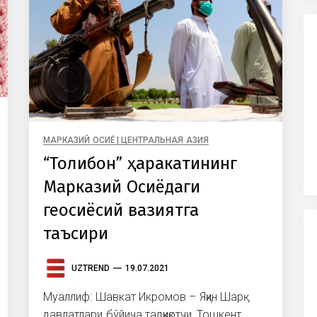
МАРКАЗИЙ ОСИЁ | ЦЕНТРАЛЬНАЯ АЗИЯ
“Толибон” ҳаракатининг
Марказий Осиёдаги
геосиёсий вазиятга
таъсири
UZTREND
19.07.2021
Муаллиф: Шавкат Икромов – Яқин Шарқ
давлатлари бўйича тадқиқотчи, Тошкент