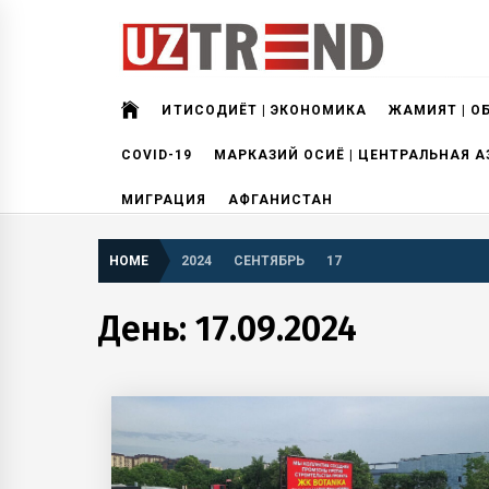
Skip
to
content
uztrend
Узбекистан: инфографика и мультимедиа
ИҚТИСОДИЁТ | ЭКОНОМИКА
ЖАМИЯТ | О
COVID-19
МАРКАЗИЙ ОСИЁ | ЦЕНТРАЛЬНАЯ А
МИГРАЦИЯ
АФГАНИСТАН
HOME
2024
СЕНТЯБРЬ
17
День:
17.09.2024