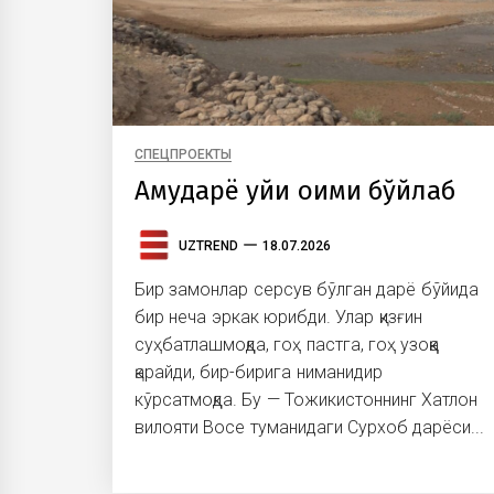
СПЕЦПРОЕКТЫ
Амударё қуйи оқими бўйлаб
UZTREND
18.07.2026
Бир замонлар серсув бўлган дарё бўйида
бир неча эркак юрибди. Улар қизғин
суҳбатлашмоқда, гоҳ пастга, гоҳ узоққа
қарайди, бир-бирига ниманидир
кўрсатмоқда. Бу — Тожикистоннинг Хатлон
вилояти Восе туманидаги Сурхоб дарёси...