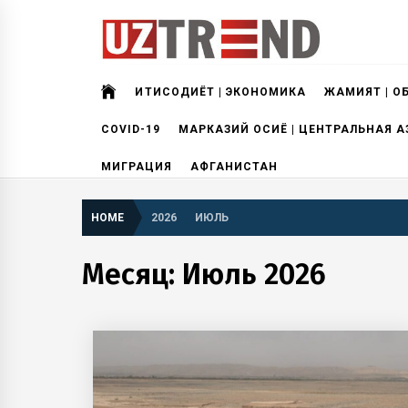
Skip
to
content
uztrend
Узбекистан: инфографика и мультимедиа
ИҚТИСОДИЁТ | ЭКОНОМИКА
ЖАМИЯТ | О
COVID-19
МАРКАЗИЙ ОСИЁ | ЦЕНТРАЛЬНАЯ А
МИГРАЦИЯ
АФГАНИСТАН
HOME
2026
ИЮЛЬ
Месяц:
Июль 2026