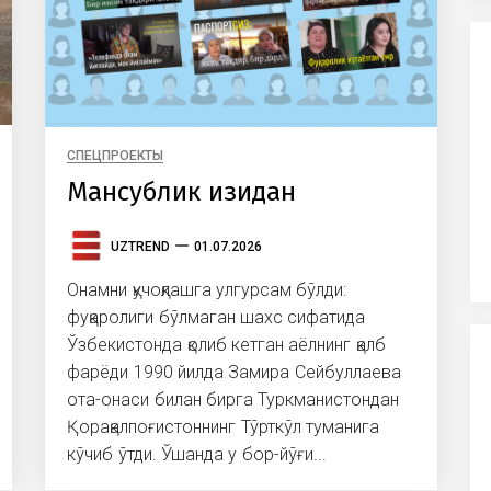
СПЕЦПРОЕКТЫ
Мансублик изидан
UZTREND
01.07.2026
Онамни қучоқлашга улгурсам бўлди:
фуқаролиги бўлмаган шахс сифатида
Ўзбекистонда қолиб кетган аёлнинг қалб
фарёди 1990 йилда Замира Сейбуллаева
ота-онаси билан бирга Туркманистондан
Қорақалпоғистоннинг Тўрткўл туманига
кўчиб ўтди. Ўшанда у бор-йўғи...