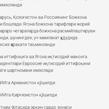
имзоланди.
ларусь, Қозоғистон ва Россиянинг Божхона
и бошлади. Ягона божхона тарифлари жорий
лараро чегараларда божхона расмийлаштируви
нди, шунингдек, уч мамлакат ҳудудида
ксиз ҳаракати таъминланди.
она иттифоқига ва Ягона иқтисодий маконга
зидентлари Евроосиё иқтисодий иттифоқини
аги шартномани имзолади.
ЕОИИга Арманистон қўшилди.
ЕОИИга Қирғизистон қўшилди.
етнам ўртасида эркин савдо зонаси