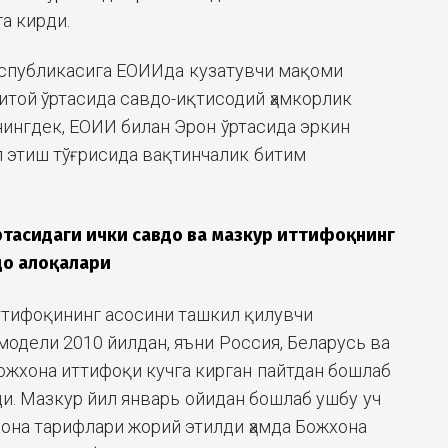
а кирди.
спубликасига ЕОИИда кузатувчи мақоми
итой ўртасида савдо-иқтисодий ҳамкорлик
нингдек, ЕОИИ билан Эрон ўртасида эркин
 этиш тўғрисида вақтинчалик битим
тасидаги ички савдо ва мазкур иттифоқнинг
до алоқалари
ттифоқининг асосини ташкил қилувчи
модели 2010 йилдан, яъни Россия, Беларусь ва
ожхона иттифоқи кучга кирган пайтдан бошлаб
и. Мазкур йил январь ойидан бошлаб ушбу уч
она тарифлари жорий этилди ҳамда Божхона