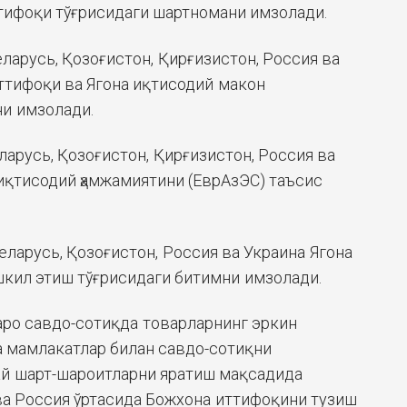
тифоқи тўғрисидаги шартномани имзолади.
еларусь, Қозоғистон, Қирғизистон, Россия ва
ттифоқи ва Ягона иқтисодий макон
и имзолади.
еларусь, Қозоғистон, Қирғизистон, Россия ва
қтисодий ҳамжамиятини (ЕврАзЭС) таъсис
Беларусь, Қозоғистон, Россия ва Украина Ягона
кил этиш тўғрисидаги битимни имзолади.
заро савдо-сотиқда товарларнинг эркин
а мамлакатлар билан савдо-сотиқни
й шарт-шароитларни яратиш мақсадида
ва Россия ўртасида Божхона иттифоқини тузиш