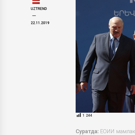
UZTREND
22.11.2019
1 244
Суратда:
ЕОИИ мамлака