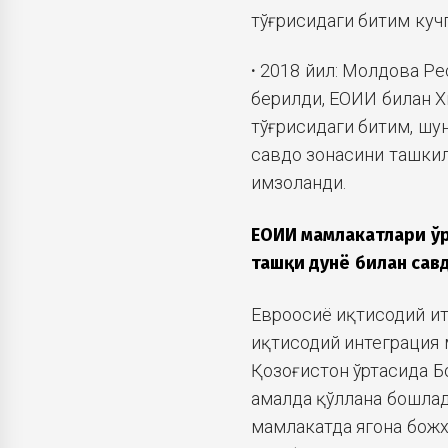
тўғрисидаги битим кучг
·
2018 йил: Молдова Ре
берилди, ЕОИИ билан Х
тўғрисидаги битим, шу
савдо зонасини ташкил
имзоланди.
ЕОИИ мамлакатлари ўр
ташқи дунё билан сав
Евроосиё иқтисодий и
иқтисодий интеграция 
Қозоғистон ўртасида Б
амалда қўллана бошлад
мамлакатда ягона божх