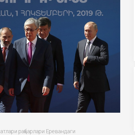
тлари раҳбарлари Еревандаги