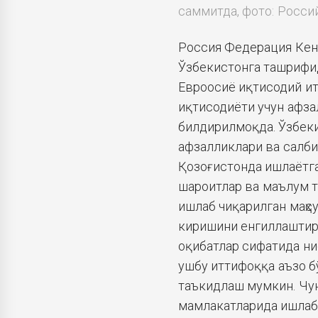
саммитда, фото:
Россий
Россия Федерация Кен
Ўзбекистонга ташрифид
Евроосиё иқтисодий ит
иқтисодиёти учун афзал
билдирилмоқда. Ўзбек
афзалликлари ва салби
Қозоғистонда ишлаётга
шароитлар ва маълум 
ишлаб чиқарилган маҳс
киришини енгиллаштири
оқибатлар сифатида ни
ушбу иттифоққа аъзо 
таъкидлаш мумкин. Чун
мамлакатларида ишлаб 