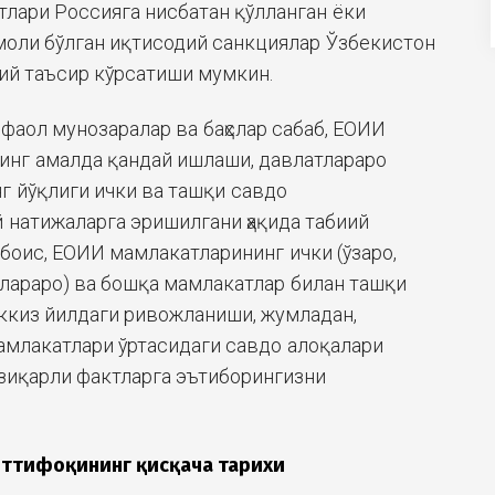
тлари Россияга нисбатан қўлланган ёки
моли бўлган иқтисодий санкциялар Ўзбекистон
бий таъсир кўрсатиши мумкин.
фаол мунозаралар ва баҳслар сабаб, ЕОИИ
инг амалда қандай ишлаши, давлатлараро
г йўқлиги ички ва ташқи савдо
натижаларга эришилгани ҳақида табиий
 боис, ЕОИИ мамлакатларининг ички (ўзаро,
лараро) ва бошқа мамлакатлар билан ташқи
ккиз йилдаги ривожланиши, жумладан,
млакатлари ўртасидаги савдо алоқалари
зиқарли фактларга эътиборингизни
иттифоқининг қисқача тарихи