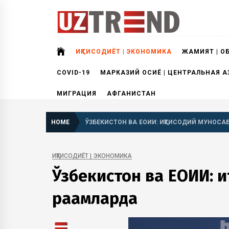
Skip
to
content
uztrend
Узбекистан: инфографика и мультимедиа
ИҚТИСОДИЁТ | ЭКОНОМИКА
ЖАМИЯТ | О
COVID-19
МАРКАЗИЙ ОСИЁ | ЦЕНТРАЛЬНАЯ А
МИГРАЦИЯ
АФГАНИСТАН
HOME
ЎЗБЕКИСТОН ВА ЕОИИ: ИҚТИСОДИЙ МУНОСА
ИҚТИСОДИЁТ | ЭКОНОМИКА
Ўзбекистон ва ЕОИИ: и
рақамларда