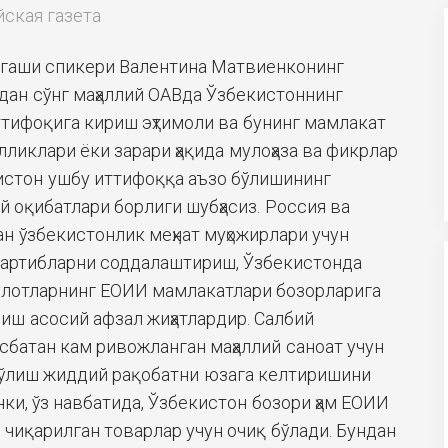
ская газета
гаши спикери Валентина Матвиенконинг
ан сўнг маҳаллий ОАВда Ўзбекистоннинг
тифоқига кириш эҳтимоли ва бунинг мамлакат
ликлари ёки зарари ҳақида мулоҳаза ва фикрлар
истон ушбу иттифоққа аъзо бўлишининг
й оқибатлари борлиги шубҳасиз. Россия ва
н ўзбекистонлик меҳнат муҳожирлари учун
тартибларни соддалаштириш, Ўзбекистонда
улотларнинг ЕОИИ мамлакатлари бозорларига
ш асосий афзал жиҳатлардир. Салбий
сбатан кам ривожланган маҳаллий саноат учун
бўлиш жиддий рақобатни юзага келтиришини
ки, ўз навбатида, Ўзбекистон бозори ҳам ЕОИИ
чиқарилган товарлар учун очиқ бўлади. Бундан