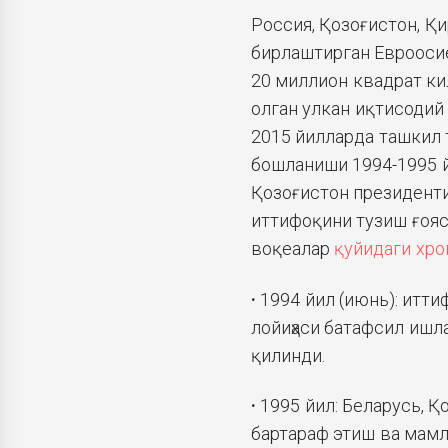
Россия, Қозоғистон, Қ
бирлаштирган Евроосиё
20 миллион квадрат ки
олган улкан иқтисодий 
2015 йилларда ташкил 
бошланиши 1994-1995 й
Қозоғистон президент
иттифоқини тузиш ғояс
воқеалар
қуйидаги хро
·
1994 йил (июнь): итт
лойиҳаси батафсил ишл
қилинди.
·
1995 йил: Беларусь, 
бартараф этиш ва мам