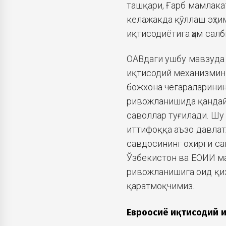
ташқари, Ғарб мамлака
келажакда қўллаш эҳти
иқтисодиётига ҳам сал
ОАВдаги ушбу мавзуда 
иқтисодий механизмин
божхона чегараларинин
ривожланишида қандай 
саволлар туғилади. Шу
иттифоққа аъзо давлат
савдосининг охирги са
Ўзбекистон ва ЕОИИ ма
ривожланишига оид қи
қаратмоқчимиз.
Евроосиё иқтисодий 