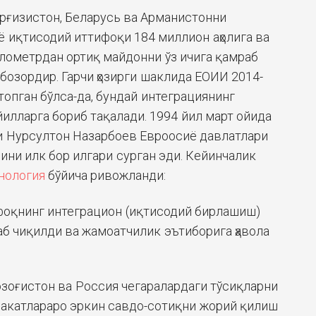
ирғизистон, Беларусь ва Арманистонни
 иқтисодий иттифоқи 184 миллион аҳолига ва
лометрдан ортиқ майдонни ўз ичига қамраб
бозордир. Гарчи ҳозирги шаклида ЕОИИ 2014-
топган бўлса-да, бундай интеграциянинг
илларга бориб тақалади. 1994 йил март ойида
и Нурсултон Назарбоев Евроосиё давлатлари
ини илк бор илгари сурган эди. Кейинчалик
нология
бўйича ривожланди:
ифоқнинг интеграцион (иқтисодий бирлашиш)
аб чиқилди ва жамоатчилик эътиборига ҳавола
Қозоғистон ва Россия чегаралардаги тўсиқларни
лакатлараро эркин савдо-сотиқни жорий қилиш