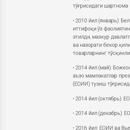
тўғрисидаги шартнома 
·
2010 йил (январь): Бе
иттифоқи ўз фаолиятин
этилди, мазкур давлат
ва назорати бекор қили
товарларнинг тўсқинли
·
2014 йил (май): Божх
аъзо мамлакатлар пре
(ЕОИИ) тузиш тўғрисид
·
2014 йил (октябрь): 
·
2014 йил (декабрь): 
·
2016 йил: ЕОИИ ва Вь