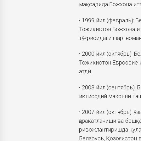
мақсадида Божхона ит
·
1999 йил (февраль): Б
Тожикистон Божхона и
тўғрисидаги шартноман
·
2000 йил (октябрь): Б
Тожикистон Евроосиё и
этди.
·
2003 йил (сентябрь): 
иқтисодий маконни таш
·
2007 йил (октябрь): ў
ҳаракатланиши ва бошқ
ривожлантиришда қула
Беларусь, Қозоғистон 