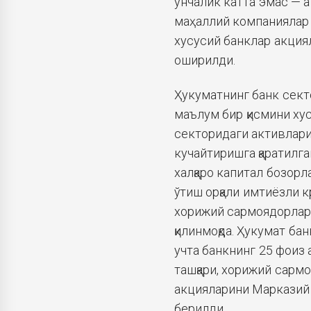
унчалик катта эмас — а
маҳаллий компаниялар 
хусусий банклар акция
оширилди.
Ҳукуматнинг банк сект
маълум бир қисмини ху
секторидаги активлари
кучайтиришга қаратилга
халқаро капитал бозор
ўтиш орқали имтиёзли 
хорижий сармоядорларг
қилинмоқда. Ҳукумат ба
учта банкнинг 25 фоиз 
ташқари, хорижий сарм
акцияларини Марказий 
берилди.