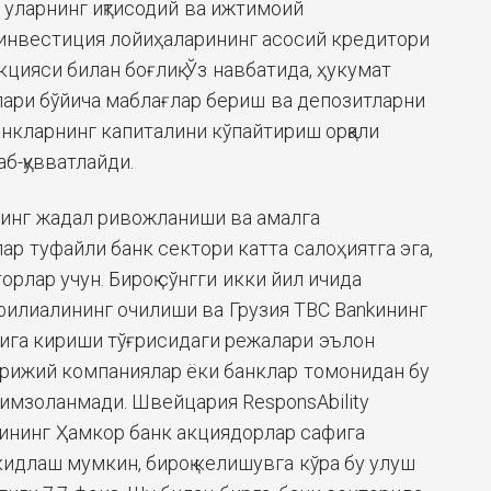
у уларнинг иқтисодий ва ижтимоий
инвестиция лойиҳаларининг асосий кредитори
ияси билан боғлиқ. Ўз навбатида, ҳукумат
ари бўйича маблағлар бериш ва депозитларни
кларнинг капиталини кўпайтириш орқали
аб-қувватлайди.
нинг жадал ривожланиши ва амалга
ар туфайли банк сектори катта салоҳиятга эга,
орлар учун. Бироқ сўнгги икки йил ичида
 филиалининг очилиши ва Грузия TBC Bankининг
ига кириши тўғрисидаги режалари эълон
хорижий компаниялар ёки банклар томонидан бу
 имзоланмади. Швейцария ResponsAbility
ининг Ҳамкор банк акциядорлар сафига
идлаш мумкин, бироқ келишувга кўра бу улуш