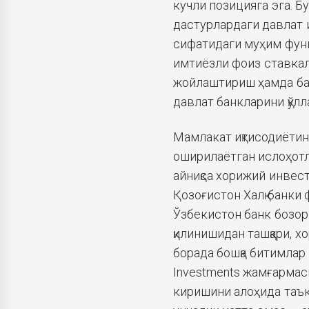
кучли позицияга эга. Б
дастурлардаги давлат 
сифатидаги муҳим функц
имтиёзли фоиз ставкал
жойлаштириш ҳамда бан
давлат банкларини қўлл
Мамлакат иқтисодиёти
оширилаётган ислоҳотл
айниқса хорижий инвест
Қозоғистон Халқ банки
Ўзбекистон банк бозор
қилинишидан ташқари, 
борада бошқа битимлар
Investments жамғармас
киришини алоҳида таък