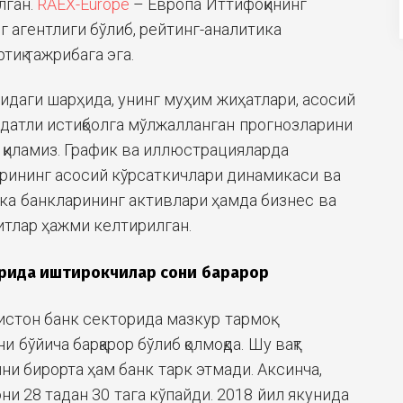
лган.
RAEX-Europe
– Европа Иттифоқининг
г агентлиги бўлиб, рейтинг-аналитика
тиқ тажрибага эга.
йидаги шарҳида, унинг муҳим жиҳатлари, асосий
ддатли истиқболга мўлжалланган прогнозларини
 қиламиз. График ва иллюстрацияларда
рининг асосий кўрсаткичлари динамикаси ва
ка банкларининг активлари ҳамда бизнес ва
итлар ҳажми келтирилган.
орида иштирокчилар сони
барқарор
истон банк секторида мазкур тармоқ
 бўйича барқарор бўлиб қолмоқда. Шу вақт
ни бирорта ҳам банк тарк этмади. Аксинча,
и 28 тадан 30 тага кўпайди. 2018 йил якунида