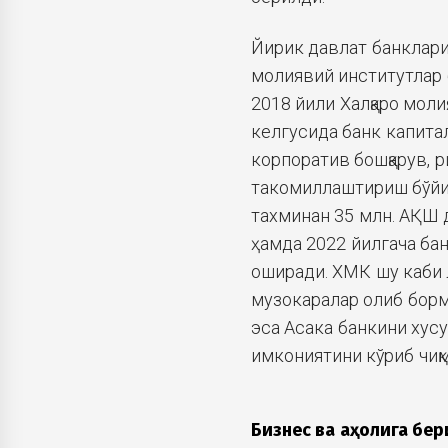
Йирик давлат банклариг
молиявий институтлар 
2018 йили Халқаро мол
келгусида банк капит
корпоратив бошқарув, 
такомиллаштириш бўйич
тахминан 35 млн. АҚШ 
ҳамда 2022 йилгача ба
оширади. ХМК шу каби 
музокаралар олиб бормо
эса Асака банкини ху
имкониятини кўриб чиқм
Бизнес ва аҳолига бер