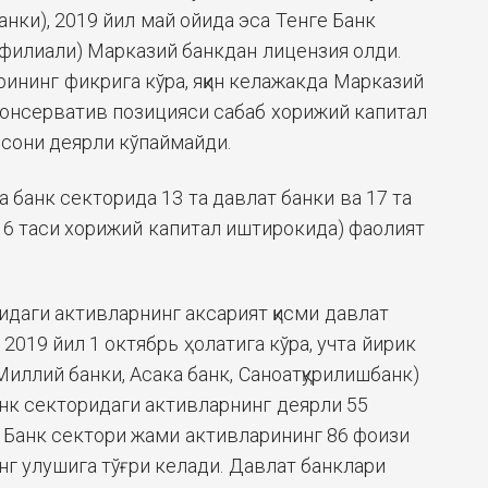
анки), 2019 йил май ойида эса Тенге Банк
и филиали) Марказий банкдан лицензия олди.
рининг фикрига кўра, яқин келажакда Марказий
консерватив позицияси сабаб хорижий капитал
сони деярли кўпаймайди.
 банк секторида 13 та давлат банки ва 17 та
г 6 таси хорижий капитал иштирокида) фаолият
идаги активларнинг аксарият қисми давлат
2019 йил 1 октябрь ҳолатига кўра, учта йирик
иллий банки, Асака банк, Саноатқурилишбанк)
нк секторидаги активларнинг деярли 55
. Банк сектори жами активларининг 86 фоизи
нг улушига тўғри келади. Давлат банклари