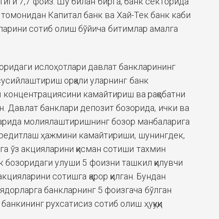
тиги 7,7 фоиз. Шу билан бирга, банк секторида
томонидан Капитал банк ва Хай-Тек банк каби
ларини сотиб олиш бўйича битимлар амалга
оридаги ислоҳотлари давлат банкларининг
сусийлаштириш орқали уларнинг банк
 концентрациясини камайтириш ва рақобатни
н. Давлат банклари депозит бозорида, ички ва
ларида молиялаштиришнинг бозор манбаларига
кредитлаш ҳажмини камайтириши, шунингдек,
а ўз акцияларини қисман сотиши тахмин
нк бозоридаги улуши 5 фоизни ташкил қилувчи
акцияларини сотишга қарор қилган. Бундан
оядорларга банкларнинг 5 фоизгача бўлган
банкининг рухсатисиз сотиб олиш ҳуқуқи