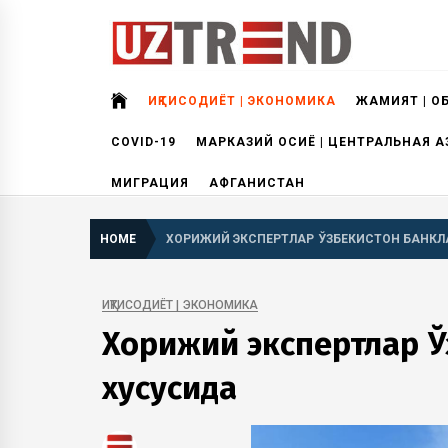
Skip
to
content
uztrend
Узбекистан: инфографика и мультимедиа
ИҚТИСОДИЁТ | ЭКОНОМИКА
ЖАМИЯТ | О
COVID-19
МАРКАЗИЙ ОСИЁ | ЦЕНТРАЛЬНАЯ А
МИГРАЦИЯ
АФГАНИСТАН
HOME
ХОРИЖИЙ ЭКСПЕРТЛАР ЎЗБЕКИСТОН БАНКЛ
ИҚТИСОДИЁТ | ЭКОНОМИКА
Хорижий экспертлар Ў
хусусида