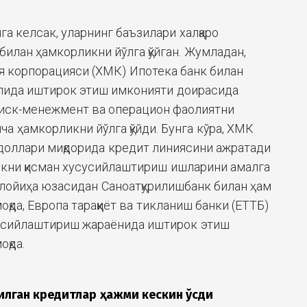
а келсак, уларнинг баъзилари халқаро
билан ҳамкорликни йўлга қўйган. Жумладан,
ия корпорацияси (ХМК) Ипотека банк билан
алида иштирок этиш имконияти доирасида
риск-менежмент ва операцион фаолиятни
а ҳамкорликни йўлга қўйди. Бунга кўра, ХМК
доллари миқдорида кредит линиясини ажратади
нкни қисман хусусийлаштириш ишларини амалга
лойиҳа юзасидан Саноатқурилишбанк билан ҳам
қда, Европа тараққиёт ва тикланиш банки (ЕТТБ)
сусийлаштириш жараёнида иштирок этиш
оқда.
илган
кредитлар ҳажми кескин ўсди