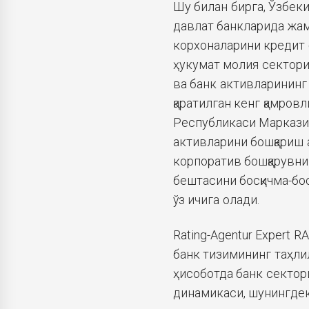
Шу билан бирга, Ўзбек
давлат банкларида жам
корхоналарини кредит 
ҳукумат молия сектор
ва банк активларинин
қаратилган кенг қамро
Республикаси Маркази
активларини бошқариш 
корпоратив бошқарувн
бештасини босқичма-бо
ўз ичига олади.
Rating-Agentur Expert 
банк тизимининг таҳли
ҳисоботда банк сектор
динамикаси, шунингдек