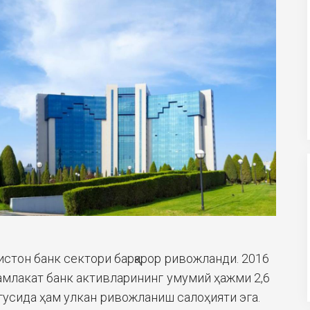
истон банк сектори барқарор ривожланди. 2016
амлакат банк активларининг умумий ҳажми 2,6
гусида ҳам улкан ривожланиш салоҳияти эга.