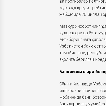
ва прогнозлар келтири
мустақил кредит рейтин
жабҳасида 20 йилдан ор
Мазкур ҳисоботнинг қу
хулосалари ва ўрта му
эътиборингизга ҳавола
Ўзбекистон банк секто
тамойиллари, республи
аҳолига берилган кред
Банк хизматлари боз
Сўнгги йилларда Ўзбек
иштирокчиларининг сони
мобайнида банк бозори
банкларнинг умумий сон