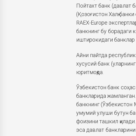
Пойтахт банк (давлат б
(Қозоғистон Халқ банк
RAEX-Europe экспертла
банкнинг бу борадаги 
иштирокидаги банклар 
Айни пайтда республика
хусусий банк (уларнин
юритмоқда.
Ўзбекистон банк соҳас
банкларида жамланган. 
банкнинг (Ўзбекистон М
умумий улуши бутун ба
фоизини ташкил қилади
эса давлат банкларини