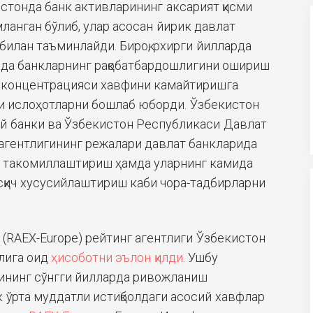
истонда банк активларининг аксарият қисми
ланган бўлиб, улар асосан йирик давлат
билан таъминлайди. Бироқ, охирги йилларда
ида банкларнинг рақобатбардошлигини ошириш
г концентрацияси хавфини камайтиришга
вли ислоҳотларни бошлаб юборди. Ўзбекистон
й банки ва Ўзбекистон Республикаси Давлат
агентлигининг режалари давлат банкларида
и такомиллаштириш ҳамда уларнинг камида
сқич хусусийлаштириш каби чора-тадбирларни
RA (RAEX-Europe) рейтинг агентлиги Ўзбекистон
лига оид
ҳисоботни эълон қилди
. Ушбу
ининг сўнгги йилларда ривожланиш
 ўрта муддатли истиқболдаги асосий хавфлар