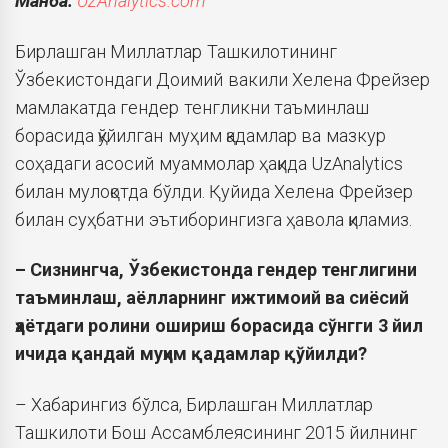
Манба:
UzAnalytics.com
Бирлашган Миллатлар Ташкилотининг
Ўзбекистондаги Доимий вакили Хелена Фрейзер
мамлакатда гендер тенгликни таъминлаш
борасида қўйилган муҳим қадамлар ва мазкур
соҳадаги асосий муаммолар ҳақида UzAnalytics
билан мулоқотда бўлди. Қуйида Хелена Фрейзер
билан суҳбатни эътиборингизга ҳавола қиламиз.
– Сизнингча, Ўзбекистонда гендер тенглигини
таъминлаш, аёлларнинг ижтимоий ва сиёсий
ҳаётдаги ролини ошириш борасида сўнгги 3 йил
ичида қандай муҳим қадамлар қўйилди?
– Хабарингиз бўлса, Бирлашган Миллатлар
Ташкилоти Бош Ассамблеясининг 2015 йилнинг