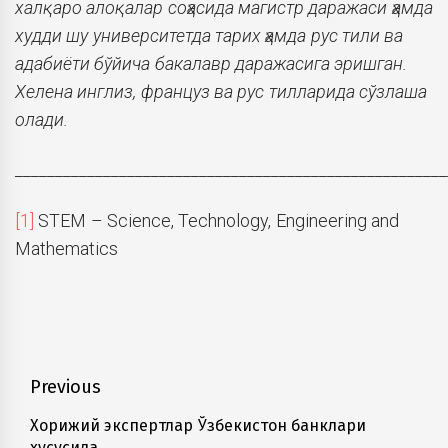
халқаро алоқалар соҳасида магистр даражаси ҳамда
худди шу университетда тарих ҳамда рус тили ва
адабиёти бўйича бакалавр даражасига эришган.
Хелена инглиз, француз ва рус тилларида сўзлаша
олади.
______________________________________________________
[1]
STEM – Science, Technology, Engineering and
Mathematics
Навигация
Previous
по
Хорижий экспертлар Ўзбекистон банклари
Previous
хусусида