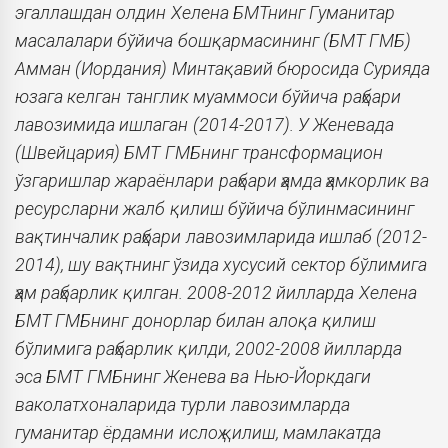
эгаллашдан олдин Хелена БМТнинг Гуманитар
масалалари бўйича бошқармасининг (БМТ ГМБ)
Амман (Иордания) Минтақавий бюросида Сурияда
юзага келган танглик муаммоси бўйича раҳбари
лавозимида ишлаган (2014-2017). У Женевада
(Швейцария) БМТ ГМБнинг трансформацион
ўзгаришлар жараёнлари раҳбари ҳамда ҳамкорлик ва
ресурсларни жалб қилиш бўйича бўлинмасининг
вақтинчалик раҳбари лавозимларида ишлаб (2012-
2014), шу вақтнинг ўзида хусусий сектор бўлимига
ҳам раҳбарлик қилган. 2008-2012 йилларда Хелена
БМТ ГМБнинг донорлар билан алоқа қилиш
бўлимига раҳбарлик қилди, 2002-2008 йилларда
эса БМТ ГМБнинг Женева ва Нью-Йоркдаги
ваколатхоналарида турли лавозимларда
гуманитар ёрдамни ислоҳ қилиш, мамлакатда