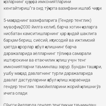
қизларнинг ҳуқуқ ва имкониятларини
кенгайтириш”га оид тўққизта вазифани ишлаб чиқди.
5-мақсаднинг вазифаларига (Гендер тенглик)
мувофиқ, 2030 йилга келиб, барча хотин-қизларга
нисбатан камситишларнинг ҳар қандай шаклига
барҳам бериш, сиёсий, иқтисодий ва ижтимоий
ҳаётда қарорлар қабул қилишнинг барча
даражаларида аёлларнинг тўлиқ ва самарали
иштирокини ва етакчилик қилиш учун тенг
имкониятларни таъминлаш зарур. Бундан ташқари,
ушбу мақсад давлатнинг турли даражаларида
давлат дастурларини қабул қилиш жараёнида
гендер тенглик тамойилларини жорий қилишни ўз
ичига олади.
Сўнгги йилларда гендер тенгликни таъминлаш,