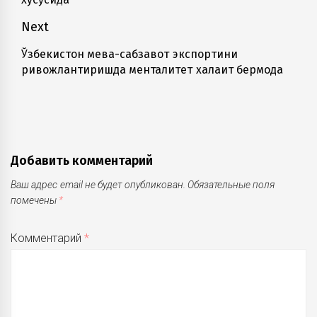
записям
post:
Next
Ўзбекистон мева-сабзавот экспортини
Next
ривожлантиришда менталитет халақит бермоқда
post:
Добавить комментарий
Ваш адрес email не будет опубликован.
Обязательные поля
помечены
*
Комментарий
*