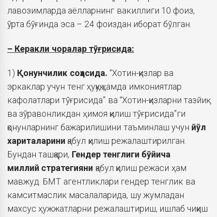
лавозимларда аёлларнинг вакиллиги 10 фоиз,
ўрта бўғинда эса – 24 фоиздан иборат бўлган.
– Керакли чоралар тўғрисида:
1)
Қонунчилик соҳасида.
“Хотин-қизлар ва
эркаклар учун тенг ҳуқуқ ҳамда имкониятлар
кафолатлари тўғрисида” ва “Хотин-қизларни тазйиқ
ва зўравонликдан ҳимоя қилиш тўғрисида”ги
қонунларнинг бажарилишини таъминлаш учун
йўл
хариталарини
қабул қилиш режалаштирилган.
Бундан ташқари,
Гендер тенглиги бўйича
миллий
стратегияни
қабул қилиш режаси ҳам
мавжуд. БМТ агентликлари гендер тенглик ва
камситмаслик масалаларида, шу жумладан
махсус ҳужжатларни режалаштириш, ишлаб чиқиш