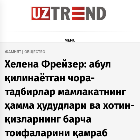
Skip
to
content
uztrend
Узбекистан: инфографика и мультимедиа
MENU
ЖАМИЯТ | ОБЩЕСТВО
Хелена Фрейзер: Қабул
қилинаётган чора-
тадбирлар мамлакатнинг
ҳамма ҳудудлари ва хотин-
қизларнинг барча
тоифаларини қамраб