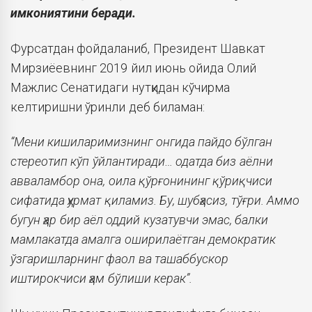
имкониятини беради.
Фурсатдан фойдаланиб, Президент Шавкат
Мирзиёевнинг 2019 йил июнь ойида Олий
Мажлис Сенатидаги нутқидан кўчирма
келтиришни ўринли деб биламан:
“
Мени кишиларимизнинг онгида пайдо бўлган
стереотип кўп ўйлантиради… одатда биз аёлни
авваламбор она, оила қўрғонининг қўриқчиси
сифатида ҳурмат қиламиз. Бу, шубҳасиз, тўғри. Аммо
бугун ҳар бир аёл оддий кузатувчи эмас, балки
мамлакатда амалга оширилаётган демократик
ўзгаришларнинг фаол ва ташаббускор
иштирокчиси ҳам бўлиши керак
”.