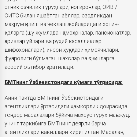
этник озчилик гуруҳлари, ногиронлар, ОИВ /
ОИТС билан яшаётган аёллар, озодликдан
маҳрум қилиш ва чеклаш жойларидаги хотин-
қизларга (шу жумладан қамоқхоналар, пансионатлар,
қариялар уйлари ва руҳий касалликлар
шифохоналари), инсон ҳуқуқлари ҳимоячилари,
фуқаролиги бўлмаган шахслар ва қочқинларга
асосий эътибор қаратилади.
БМТнинг Ўзбекистондаги кўмаги тўғрисида:
Айни пайтда БМТнинг Ўзбекистондаги
агентликлари ўртасидаги ҳамкорлик доирасида
гендер масалалари бўйича махсус гуруҳ мавжуд,
унинг таркибига БМТнинг деярли барча
агентликлари вакиллари киритилган. Масалан,