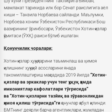
Шу куни Президентнинг таклифига биноан,
мамлакат тарихида илк бор Сенат раислигига аёл
киши – Танзила Норбаева сайланди. Маълумки,
Норбоева хоним Ўзбекистон Республикаси Бош
вазирининг ўринбосари, Ўзбекистон Хотин-қизлар
қўмитаси (ЎХҚ) раиси бўлиб ишлаган.
Қонунчилик чоралари:
Хотин-қизлар ҳуқуқларини таъминлаш ва ҳимоя
қилишнинг ҳуқуқий асосларини янада
такомиллаштириш мақсадида 2019 йилда
“Хотин-
қизлар ва эркаклар учун тенг ҳуқуқ ҳамда
имкониятлар кафолатлари тўғрисида
”
ва
“Хотин-қизларни тазйиқ ва зўравонликдан
ҳимоя қилиш тўғрисида”
ги
қонунлар қабул қилинди.
БМТнинг деярли барча агентликлари, жумладан