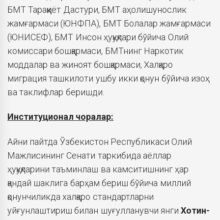
БМТ Тараққиёт Дастури, БМТ аҳолишунослик
жамғармаси (ЮНФПА), БМТ Болалар жамғармаси
(ЮНИСЕФ), БМТ Инсон ҳуқуқлари бўйича Олий
комиссари бошқармаси, БМТнинг Наркотик
моддалар ва жиноят бошқармаси, Халқаро
миграция ташкилоти ушбу икки қонун бўйича изоҳ
ва таклифлар беришди.
Институционал чоралар:
Айни пайтда Ўзбекистон Республикаси Олий
Мажлисининг Сенати таркибида аёллар
ҳуқуқларини таъминлаш ва камситишнинг ҳар
қандай шаклига барҳам бериш бўйича миллий
қонунчиликда халқаро стандартларни
уйғунлаштириш билан шуғулланувчи янги
Хотин-