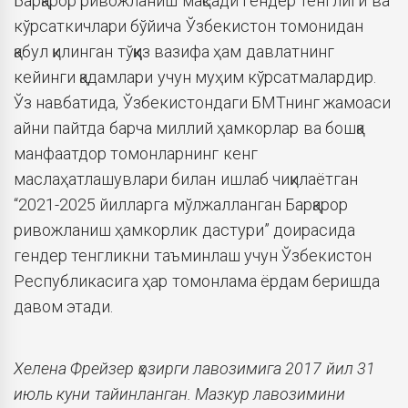
Барқарор ривожланиш мақсади гендер тенглиги ва
кўрсаткичлари бўйича Ўзбекистон томонидан
қабул қилинган тўққиз вазифа ҳам давлатнинг
кейинги қадамлари учун муҳим кўрсатмалардир.
Ўз навбатида, Ўзбекистондаги БМТнинг жамоаси
айни пайтда барча миллий ҳамкорлар ва бошқа
манфаатдор томонларнинг кенг
маслаҳатлашувлари билан ишлаб чиқилаётган
“2021-2025 йилларга мўлжалланган Барқарор
ривожланиш ҳамкорлик дастури” доирасида
гендер тенгликни таъминлаш учун Ўзбекистон
Республикасига ҳар томонлама ёрдам беришда
давом этади.
Хелена Фрейзер ҳозирги лавозимига 2017 йил 31
июль куни тайинланган. Мазкур лавозимини