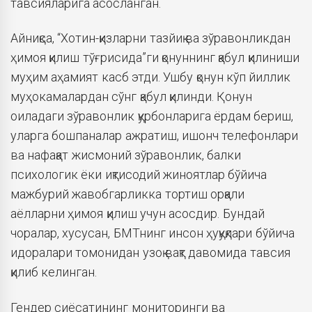
тавсияларига асосланган.
Айниқса, “Хотин-қизларни тазйиқ ва зўравонликдан
ҳимоя қилиш тўғрисида”ги қонуннинг қабул қилиниши
муҳим аҳамият касб этди. Ушбу қонун кўп йиллик
муҳокамалардан сўнг қабул қилинди. Қонун
оиладаги зўравонлик қурбонларига ёрдам бериш,
уларга бошпаналар ажратиш, ишонч телефонлари
ва нафақат жисмоний зўравонлик, балки
психологик ёки иқтисодий жиноятлар бўйича
мажбурий жавобгарликка тортиш орқали
аёлларни ҳимоя қилиш учун асосдир. Бундай
чоралар, хусусан, БМТнинг инсон ҳуқуқлари бўйича
идоралари томонидан узоқ вақт давомида тавсия
қилиб келинган.
Гендер сиёсатининг мониторинги ва