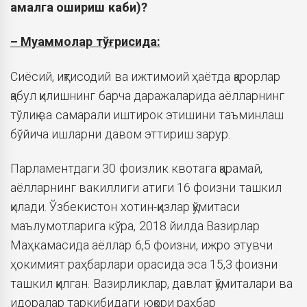
амалга ошириш каби)?
– Муаммолар тўғрисида:
Сиёсий, иқтисодий ва ижтимоий ҳаётда қарорлар
қабул қилишнинг барча даражаларида аёлларнинг
тўлиқ ва самарали иштирок этишини таъминлаш
бўйича ишларни давом эттириш зарур.
Парламентдаги 30 фоизлик квотага қарамай,
аёлларнинг вакиллиги атиги 16 фоизни ташкил
қилади. Ўзбекистон хотин-қизлар қўмитаси
маълумотларига кўра, 2018 йилда Вазирлар
Маҳкамасида аёллар 6,5 фоизни, ижро этувчи
ҳокимият раҳбарлари орасида эса 15,3 фоизни
ташкил қилган. Вазирликлар, давлат қўмиталари ва
идоралар таркибидаги юқори раҳбар