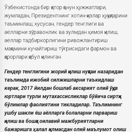
Ўзбекистонда бир қатор қонун ҳужжатлари,
жумладан, Президентнинг хотин-қизлар ҳуқуқларини
таъминлаш, хусусан, гендер тенглиги ва
аёлларни зўравонлик ва зулмдан ҳимоя қилиш,
аёллар тадбиркорлигини ривожлантириш
мақомини кучайтириш тўғрисидаги фармон ва
қарорлари қабул қилинган.
Гендер тенглигини жорий қилиш нуқтаи назаридан
таълимда ижобий силжишларни таъкидлаш
керак, 2017 йилдан бошлаб аксарият олий ўқув
юртлари турли мутахассисликлар бўйича сиртқи
бўлимлар фаолиятини тикладилар. Таълимнинг
ушбу шакли ёш аёлларга болаларни парвариш
қилиш ва бошқа оилавий мажбуриятларни
бажаришга ҳалал қилмасдан олий маълумот олиш