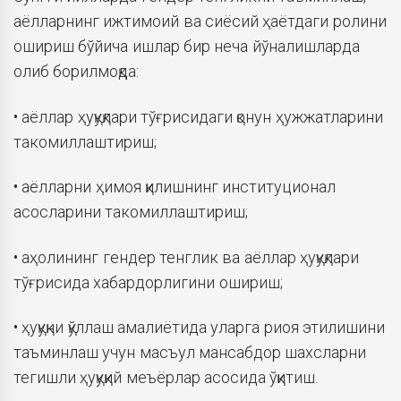
аёлларнинг ижтимоий ва сиёсий ҳаётдаги ролини
ошириш бўйича ишлар бир неча йўналишларда
олиб борилмоқда:
• аёллар ҳуқуқлари тўғрисидаги қонун ҳужжатларини
такомиллаштириш;
• аёлларни ҳимоя қилишнинг институционал
асосларини такомиллаштириш;
• аҳолининг гендер тенглик ва аёллар ҳуқуқлари
тўғрисида хабардорлигини ошириш;
• ҳуқуқни қўллаш амалиётида уларга риоя этилишини
таъминлаш учун масъул мансабдор шахсларни
тегишли ҳуқуқий меъёрлар асосида ўқитиш.