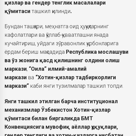
қизлар ва гендер тенглик масалалари
қўмитаси
ташкил қилинди
.
Бундан ташқари, меҳнатга оид ҳуқуқларнинг
кафолатлари ва қўллаб-қувватлашни янада
кучайтириш, уйдаги зўравонлик қурбонларига
ёрдам бериш мақсадида
Республика мослашуви
ва ўз жонига қасд қилишнинг олдини олиш
маркази
,
“Оила” илмий-амалий
маркази
ва
“Хотин-қизлар тадбиркорлиги
маркази”
каби янги тузилмалар ташкил топди.
Янги ташкил этилган барча институционал
механизмлар Ўзбекистон Хотин-қизлар
қўмитаси билан биргаликда БМТ
Конвенциясига мувофиқ аёллар ҳуқуқлари,
гендер тенглиги ва хотин-қизларга нисбатан