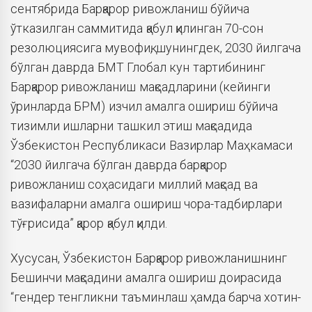
сентябрида Барқарор ривожланиш бўйича
ўтказилган саммитида қабул қилинган 70-сон
резолюциясига мувофиқ, шунингдек, 2030 йилгача
бўлган даврда БМТ Глобал кун тартибининг
Барқарор ривожланиш мақсадларини (кейинги
ўринларда БРМ) изчил амалга ошириш бўйича
тизимли ишларни ташкил этиш мақсадида
Ўзбекистон Республикаси Вазирлар Маҳкамаси
“2030 йилгача бўлган даврда барқарор
ривожланиш соҳасидаги миллий мақсад ва
вазифаларни амалга ошириш чора-тадбирлари
тўғрисида” қарор қабул қилди.
Хусусан, Ўзбекистон Барқарор ривожланишнинг
Бешинчи мақсадини амалга ошириш доирасида
“гендер тенгликни таъминлаш ҳамда барча хотин-