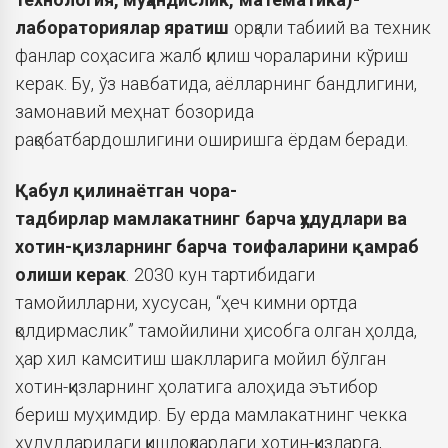
лабораториялар яратиш
орқали табиий ва техник
фанлар соҳасига жалб қилиш чораларини кўриш
керак. Бу, ўз навбатида, аёлларнинг бандлигини,
замонавий меҳнат бозорида
рақобатбардошлигини оширишга ёрдам беради.
Қабул қилинаётган чора-
тадбирлар
мамлакатнинг барча ҳудудлари ва
хотин-қизларнинг барча тоифаларини
қамраб
олиши керак
. 2030 кун тартибидаги
тамойилларни, хусусан, “ҳеч кимни ортда
қолдирмаслик” тамойилини ҳисобга олган ҳолда,
ҳар хил камситиш шаклларига мойил бўлган
хотин-қизларнинг ҳолатига алоҳида эътибор
бериш муҳимдир. Бу ерда мамлакатнинг чекка
ҳудудларидаги қишлоқлардаги хотин-қизларга,