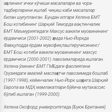
аҳолининг ички кўчиши масалалари ва чора-
тадбирларини ишлаб чиқиш каби масалалар
билан шуғулланган. Бундан илгари Хелена БМТ
Бош котибининг Шарқий Тиморда вақтинчалик
БМТ Маъмуриятидаги Махсус вакили муовинининг
ёрдамчиси (2001-2002) ҳамда Нью-Йоркда
Фавқулодда ёрдам мувофиқлаштиручисининг/
БМТ Бош котиби вакили муовинининг махсус
ёрдамчиси (2000-2001) лавозимларида ишлаган.
Хелена ўзининг БМТ ГМБдаги фаолиятини
Грузиядаги амалий маслаҳатчи лавозимида бошлаб
(1997-1998), кейинчалик Нью-Йорк шаҳрига Шарқий
Европа ва МДҲ мамлакатлари бўйича мутахассис
бўлиб ишлаган (1999-2000).
Хелена Оксфорд университетида (Буюк Британия)