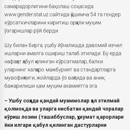
самарадорлигини баҳолаш соҳасида
www.gender.stat.uz сайтида қўшимча 54 та гендер
кўрсаткичларини киритиш орқали муҳим
ўзгаришлар рўй берди.
Шу билан бирга, ушбу йўналишда давомий изчил
ишларни амалга ошириш талаб этилади. Бу ерда
нафақат қабул қилинган кўрсатмалар, балки
уларнинг халқаро мажбурият ва стандартларга
мувофиқлиги, жойларда ўз вақтида ва аниқ
бажарилиши ҳам муҳим ахамиятга эга.
– Ушбу соҳада қандай муаммолар ҳал этилмай
қолмоқда ва
уларга нисбатан қандай чоралар
кўриш лозим (ташаббуслар, ҳукумат қарорлари
ёки илгари қабул қилинган дастурларни