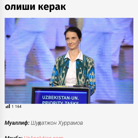
олиши керак
1 164
Муаллиф:
Шуҳратжон Хуррамов