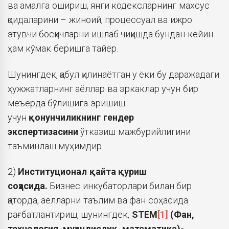
ва амалга ошириш, янги кодексларнинг махсус
қоидаларини – жиноий, процессуал ва ижро
этувчи босқичларни ишлаб чиқишда бундан кейин
ҳам кўмак беришга тайёр.
Шунингдек, қабул қилинаётган у ёки бу даражадаги
ҳужжатларнинг аёллар ва эркаклар учун бир
меъёрда бўлишига эришиш
учун
қонунчиликнинг
гендер
экспертизасини
ўтказиш мажбурийлигини
таъминлаш муҳимдир.
2)
Институционал қайта қуриш
соҳасида
.
Бизнес инкубаторлари билан бир
қаторда, аёлларни таълим ва фан соҳасида
рағбатлантириш, шунингдек,
STEM
[1]
(Фан,
технология, муҳандислик, математика)-