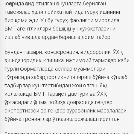
юқорида қайд этилган қонунларга берилган
тавсиялар ҳали лойиҳа пайтида гуруҳ ишининг
бир қисми эди. Ушбу гуруҳ фаолияти мисолида
БМТ агентликлари бошқа қонун ҳужжатларини
ишлаб чиқишда ёрдам беришга доим тайёр.
Бундан ташқари, конференция, видеоролик, ЎХҚ
қошида юридик клиника, ижтимоий тармоқлар каби
турли форматларда аёллар муаммолари
тўғрисида хабардорликни ошириш бўйича кўплаб
тадбирлар кун тартибидан жой олган. Яқин
келажакда, БМТ Тараққиёт дастури ва ЎХҚ
ўртасидаги қўшма лойиҳа доирасида гендер
экспертизаси ва гендер зўравонлик масалалари
бўйича тренинглар ўтказиш режалаштирилган.