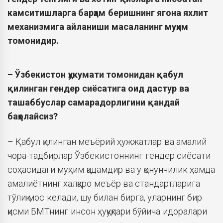
камситишларга барҳам беришнинг ягона яхлит
механизмига айланиши масаланинг муҳим
томонидир.
–
Ўзбекистон ҳукумати томонидан қабул
қилинган гендер сиёсатига оид дастур ва
ташаббуслар самарадорлигини қандай
баҳолайсиз?
– Қабул қилинган меъёрий ҳужжатлар ва амалий
чора-тадбирлар Ўзбекистоннинг гендер сиёсати
соҳасидаги муҳим қадамдир ва у қонунчилик ҳамда
амалиётнинг халқаро меъёр ва стандартларига
тўлиқ мос келади, шу билан бирга, уларнинг бир
қисми БМТнинг инсон ҳуқуқлари бўйича идоралари