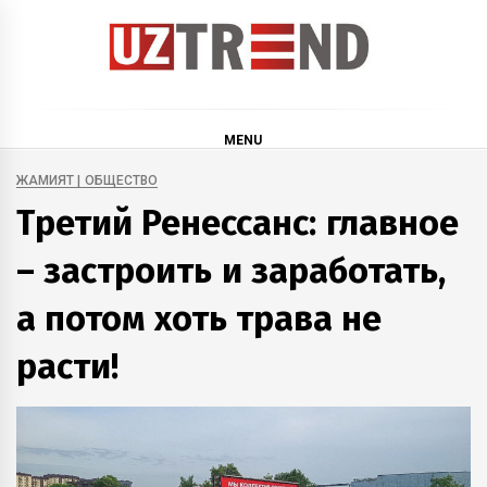
Skip
to
content
uztrend
Узбекистан: инфографика и мультимедиа
MENU
ЖАМИЯТ | ОБЩЕСТВО
Третий Ренессанс: главное
– застроить и заработать,
а потом хоть трава не
расти!