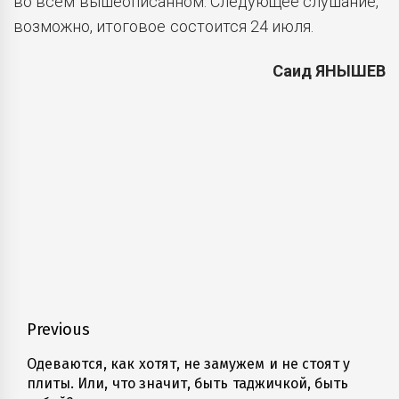
во всем вышеописанном. Следующее слушание,
возможно, итоговое состоится 24 июля.
Саид ЯНЫШЕВ
Навигация
Previous
по
Одеваются, как хотят, не замужем и не стоят у
Previous
плиты. Или, что значит, быть таджичкой, быть
записям
post: