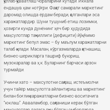
қўллаб-қувватлаш чораларини кутади. Иккала
ёндашув ҳам нотўғри. Фақат самарали маркетинг
даромад олишда ёрдам беради, қолганлари эса
харажатлардир. Шуни тушуниб етиш лозимки,
ҳозирги кунда дунёнинг ҳеч бир ҳудудида
маҳсулотлар тақчиллиги (дефицити) йўқ. Аммо
маркетинг бепул эмас – бу маълум харажатларни
талаб қилади. Масалан, кўргазмаларда қатнашиш,
бизнес-шерикларга ташриф буюриш,
музокаралар ва ҳ.к. Буларнинг барчаси арзон
турмайди.
Учинчи хато – махсулотни сақлаш, истеъмолчи
учун тайёр маҳсулотга айлантириш ва маркетинг
билан боғлиқ харажатларни бизнес-воситачига
“юклаш”. Авваламбор, сақланиши керак бўлган
маҳсулотлар далага яқин бўлган омборларда