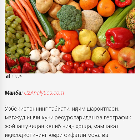
1 534
Манба:
UzAnalytics.com
Ўзбекистоннинг табиати, иқлим шароитлари,
мавжуд ишчи кучи ресурсларидан ва географик
жойлашувидан келиб чиққан ҳолда, мамлакат
иқтисодиётининг юқори сифатли мева ва