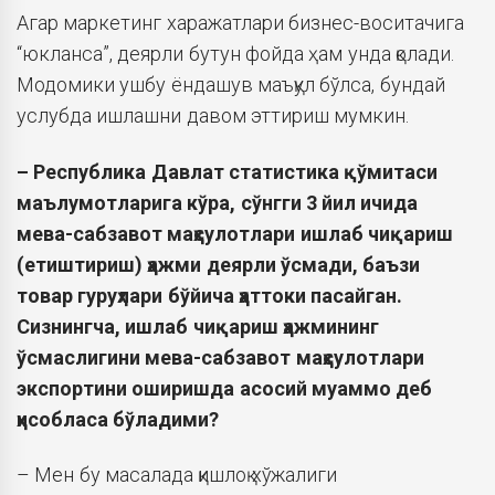
Агар маркетинг харажатлари бизнес-воситачига
“юкланса”, деярли бутун фойда ҳам унда қолади.
Модомики ушбу ёндашув маъқул бўлса, бундай
услубда ишлашни давом эттириш мумкин.
– Республика Давлат статистика қўмитаси
маълумотларига кўра, сўнгги 3 йил ичида
мева-сабзавот маҳсулотлари ишлаб чиқариш
(етиштириш) ҳажми деярли ўсмади, баъзи
товар гуруҳлари бўйича ҳаттоки пасайган.
Сизнингча, ишлаб чиқариш ҳажмининг
ўсмаслигини мева-сабзавот маҳсулотлари
экспортини оширишда асосий муаммо деб
ҳисобласа бўладими?
– Мен бу масалада қишлоқ хўжалиги