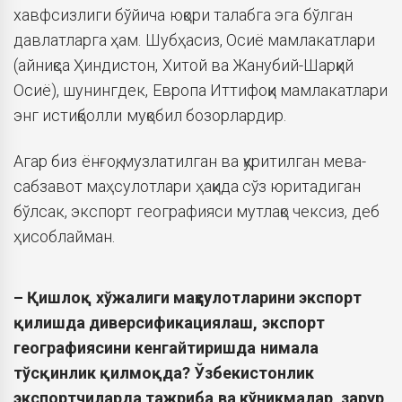
хавфсизлиги бўйича юқори талабга эга бўлган
давлатларга ҳам. Шубҳасиз, Осиё мамлакатлари
(айниқса Ҳиндистон, Хитой ва Жанубий-Шарқий
Осиё), шунингдек, Европа Иттифоқи мамлакатлари
энг истиқболли муқобил бозорлардир.
Агар биз ёнғоқ, музлатилган ва қуритилган мева-
сабзавот маҳсулотлари ҳақида сўз юритадиган
бўлсак, экспорт географияси мутлақо чексиз, деб
ҳисоблайман.
– Қишлоқ хўжалиги маҳсулотларини экспорт
қилишда диверсификациялаш, экспорт
географиясини кенгайтиришда нимала
тўсқинлик қилмоқда? Ўзбекистонлик
экспортчиларда тажриба ва кўникмалар, зарур