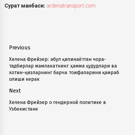
Сурат манбаси:
ardenatransport.com
Навигация
Previous
по
Хелена Фрейзер: Қабул қилинаётган чора-
Previous
тадбирлар мамлакатнинг ҳамма ҳудудлари ва
записям
post:
хотин-қизларнинг барча тоифаларини қамраб
олиши керак
Next
Хелена Фрейзер о гендерной политике в
Next
Узбекистане
post: