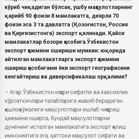
кўриб чиқадиган бўлсак, ушбу маҳсулотларнинг
қарийб 90 фоизи 8 мамлакатга, деярли 70
фоизи эса 3 та давлатга (Қозоғистон, Россия
ва Қирғизистонга) экспорт қилинади. Қайси
мамлакатлар бозори ҳисобига Ўзбекистон
экспорт ҳажмини ошириши мумкин: юқорида
айтилган мамлакатларга экспорт ҳажмини
ошириш ҳисобигами ёки экспорт географисини
кенгайтириш ва диверсификалаш орқалими?
– Агар Ўзбекистон юқори сифатли ва хавсизлик
кўрсаткичлари талабларига жавоб берадиган
қишлоқ хўжалиги маҳсулотлари ишлаб чиқариш
ҳажмини оширса, бундай маҳсулотларни
дунёнинг исталган мамлакатига экспорт қилиш
имкониятига эга, ҳаттоки маҳсулот сифати ва