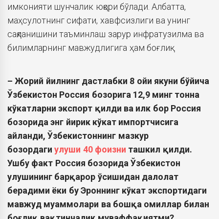
имконияти шунчалик юқори бўлади. Албатта,
маҳсулотнинг сифати, хавфсизлиги ва унинг
сақланишини таъминлаш зарур инфратузилма ва
билимларнинг мавжудлигига ҳам боғлиқ.
– Жорий йилнинг дастлабки 8 ойи якуни бўйича
Ўзбекистон Россия бозорига 12,9 минг тонна
кўкатларни экспорт қилди ва илк бор Россия
бозорида энг йирик кўкат импортчисига
айланди, Ўзбекистоннинг мазкур
бозордаги
улуши 40 фоизни
ташкил қилди.
Ушбу факт Россия бозорида Ўзбекистон
улушининг барқарор ўсишидан далолат
берадими ёки бу Эроннинг кўкат экспортидаги
мавжуд муаммолари ва бошқа омиллар билан
боғлиқ вақтинчалик муваффақиятми?