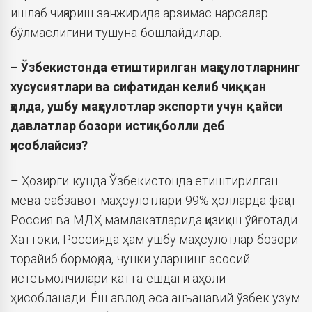
ишлаб чиқариш занжирида арзимас нарсалар
бўлмаслигини тушуна бошлайдилар.
– Ўзбекистонда етиштирилган маҳсулотларнинг
хусусиятлари ва сифатидан келиб чиққан
ҳолда, ушбу маҳсулотлар экспорти учун қайси
давлатлар бозори истиқболли деб
ҳисоблайсиз?
– Ҳозирги кунда Ўзбекистонда етиштирилган
мева-сабзавот маҳсулотлари 99% ҳолларда фақат
Россия ва МДҲ мамлакатларида қизиқиш ўйғотади.
Хаттоки, Россияда ҳам ушбу маҳсулотлар бозори
торайиб бормоқда, чунки уларнинг асосий
истеъмолчилари катта ёшдаги аҳоли
ҳисобланади. Ёш авлод эса анъанавий ўзбек узум