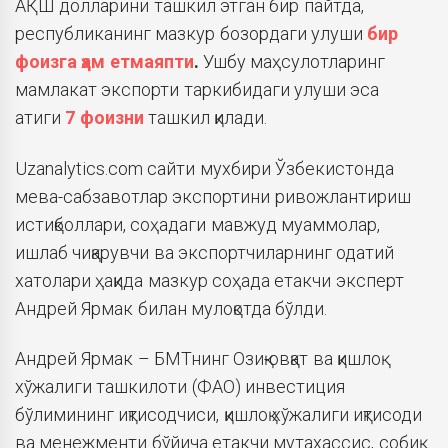
АҚШ долларини ташкил этган бир пайтда,
республиканинг мазкур бозордаги улуши
бир
фоизга ҳам етмаяпти
.
Ушбу маҳсулотларинг
мамлакат экспорти таркибидаги улуши эса
атиги
7 фоизни
ташкил қилади.
Uzanalytics.com сайти мухбири Ўзбекистонда
мева-сабзавотлар экспортини ривожлантириш
истиқболлари, соҳадаги мавжуд муаммолар,
ишлаб чиқарувчи ва экспортчиларнинг одатий
хатолари ҳақида мазкур соҳада етакчи эксперт
Андрей Ярмак билан мулоқотда бўлди.
Андрей Ярмак – БМТнинг Озиқ-овқат ва қишлоқ
хўжалиги ташкилоти (ФАО) инвестиция
бўлимининг иқтисодчиси, қишлоқ хўжалиги иқтисоди
ва менежменти бўйича етакчи мутахассис, собиқ