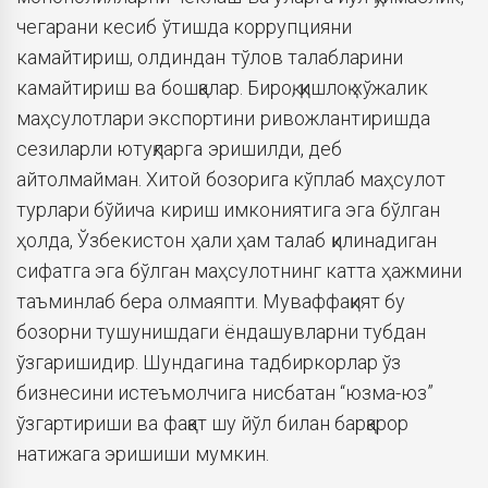
чегарани кесиб ўтишда коррупцияни
камайтириш, олдиндан тўлов талабларини
камайтириш ва бошқалар. Бироқ, қишлоқ хўжалик
маҳсулотлари экспортини ривожлантиришда
сезиларли ютуқларга эришилди, деб
айтолмайман. Хитой бозорига кўплаб маҳсулот
турлари бўйича кириш имкониятига эга бўлган
ҳолда, Ўзбекистон ҳали ҳам талаб қилинадиган
сифатга эга бўлган маҳсулотнинг катта ҳажмини
таъминлаб бера олмаяпти. Муваффақият бу
бозорни тушунишдаги ёндашувларни тубдан
ўзгаришидир. Шундагина тадбиркорлар ўз
бизнесини истеъмолчига нисбатан “юзма-юз”
ўзгартириши ва фақат шу йўл билан барқарор
натижага эришиши мумкин.