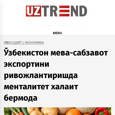
Skip
to
content
uztrend
Узбекистан: инфографика и мультимедиа
MENU
ИҚТИСОДИЁТ | ЭКОНОМИКА
Ўзбекистон мева-сабзавот
экспортини
ривожлантиришда
менталитет халақит
бермоқда