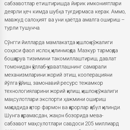
сабзавотлар етиштиришда йирик имкониятлари
деярли ҳеч кимда шубҳа туғдирмаса керак. Аммо,
мавжуд салоҳият ва уни ҳаётда амалга ошириш –
турли тушунча.
Сўнгги йилларда мамлакатда қишлоқ хўжалиги
соҳаси фаол ислоҳ қилинмоқда. Мазкур тармоқда
бошқарув тизимини такомиллаштириш, давлат
томонидан қўллаб-қувватлашнинг самарали
механизмларини жорий этиш, кооперацияни
йўлга қўйиш, замонавий ресурс тежамкор
технологияларини жорий қилиш, қишлоқ хўжалиги
маҳсулотлари экспорти ҳажмини ошириш
мақсадида қатор фармон ва қарорлар қабул қилинди.
Шунга қарамасдан, жаҳон бозорида мева-
сабзавот маҳсулотлари савдоси 205 миллиард