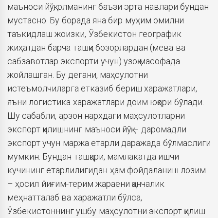
маъноси йўқ, олманинг баъзи эрта навлари бундан
мустасно. Бу борада яна бир муҳим омилни
таъкидлаш жоизки, Ўзбекистон географик
жиҳатдан барча ташқи бозорлардан (мева ва
сабзавотлар экспорти учун) узоқ масофада
жойлашган. Бу дегани, маҳсулотни
истеъмолчиларга етказиб бериш харажатлари,
яъни логистика харажатлари доим юқори бўлади.
Шу сабабли, арзон нархдаги маҳсулотларни
экспорт қилишнинг маъноси йўқ – даромадли
экспорт учун маржа етарли даражада бўлмаслиги
мумкин. Бундан ташқари, мамлакатда ишчи
кучининг етарлилигидан ҳам фойдаланиш лозим
– ҳосил йиғим-терим жараёни қанчалик
меҳнатталаб ва харажатли бўлса,
Ўзбекистоннинг ушбу маҳсулотни экспорт қилиш