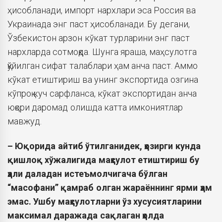
ҳисобланади, импорт нархлари эса Россия ва
Украинада энг паст ҳисобланади. Бу дегани,
Ўзбекистон арзон кўкат турларини энг паст
нархларда сотмоқда. Шунга яраша, маҳсулотга
қўйилган сифат талаблари ҳам анча паст. Аммо
кўкат етиштириш ва унинг экспортида озгина
кўпроқ куч сарфланса, кўкат экспортидан анча
юқори даромад олишда катта имкониятлар
мавжуд.
– Юқорида айтиб ўтилганидек, ҳозирги кунда
қишлоқ хўжалигида маҳсулот етиштириш бу
ҳали даладан истеъмолчигача бўлган
“масофани” қамраб олган жараённинг ярми ҳам
эмас. Ушбу маҳсулотларни ўз хусусиятларини
максимал даражада сақлаган ҳолда