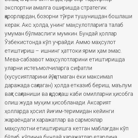
экспортни амалга оширишда стратегик
қарорлардан, бозорни тўғри тушунишдан бошлаши
керак. Акс ҳолда, унинг маҳсулотларига талаб
умуман бўлмаслиги мумкин. Бундай ҳоллар
Ўзбекистонда кўп учрайди. Аммо маҳсулот
етиштириш – ишнинг ҳаттоки ярми ҳам эмас.
Мева-сабзавот маҳсулотларини етиштиришда
уларни истеъмолчиларга сифатли
(хусусиятларини йўқотмаган ёки максимал
даражада сақлаган) ҳолда етказиб бериш, маълум
вақт сақланиши ва қадоқлаш каби омилларни ҳисобга
олиш жуда муҳим ҳисобланади. Аксарият
ҳолларда ҳосил йиғим-теримидан кейинги
жараёндаги харажатлар ва сармоялар
маҳсулотни етиштиришга кетган маблағдан кўп
бўлиб, кўпинча бундай харажатлар етарлича