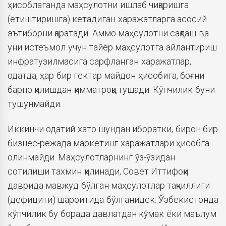
ҳисоблаганда маҳсулотни ишлаб чиқаришга
(етиштиришга) кетадиган харажатларга асосий
эътиборни қаратади. Аммо маҳсулотни сақлаш ва
уни истеъмол учун тайёр маҳсулотга айлантириш
инфратузилмасига сарфланган харажатлар,
одатда, ҳар бир гектар майдон ҳисобига, боғни
барпо қилишдан қимматроққа тушади. Кўпчилик буни
тушунмайди.
Иккинчи одатий хато шундан иборатки, бирон бир
бизнес-режада маркетинг харажатлари ҳисобга
олинмайди. Маҳсулотларнинг ўз-ўзидан
сотилиши тахмин қилинади, Совет Иттифоқи
даврида мавжуд бўлган маҳсулотлар тақчиллиги
(дефицити) шароитида бўлганидек. Ўзбекистонда
кўпчилик бу борада давлатдан кўмак ёки маълум