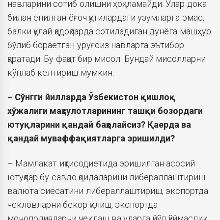
навларини сотиб олишни ҳоҳламайди. Улар дока
билан ёпилган ёғоч қутилардаги узумларга эмас,
балки қулай қадоқларда сотиладиган дунёга машҳур
бўлиб бораётган уруғсиз навларга эътибор
қаратади. Бу фақат бир мисол. Бундай мисолларни
кўплаб келтириш мумкин.
– Сўнгги йилларда Ўзбекистон қишлоқ
хўжалиги маҳсулотларининг ташқи бозордаги
ютуқларини қандай баҳолайсиз? Қаерда ва
қандай муваффақиятларга эришилди?
– Мамлакат иқтисодиётида эришилган асосий
ютуқлар бу савдо қоидаларини либераллаштириш:
валюта сиёсатини либераллаштириш, экспортда
чекловларни бекор қилиш, экспортда
монополияларни чеклаш ва уларга йўл қўймаслик,