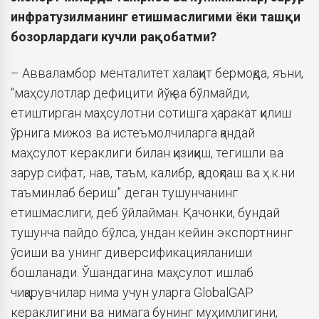
инфратузилманинг етишмаслигими ёки ташқи
бозорлардаги кучли рақобатми?
– Авваламбор менталитет халақит бермоқда, яъни,
“маҳсулотлар дефицити йўқ ва бўлмайди,
етиштирган маҳсулотни сотишга ҳаракат қилиш
ўрнига мижоз ва истеъмолчиларга қандай
маҳсулот кераклиги билан қизиқиш, тегишли ва
зарур сифат, нав, таъм, калибр, қадоқлаш ва ҳ.к.ни
таъминлаб бериш” деган тушунчанинг
етишмаслиги, деб ўйлайман. Қачонки, бундай
тушунча пайдо бўлса, ундан кейин экспортнинг
ўсиши ва унинг диверсификацияланиши
бошланади. Ўшандагина маҳсулот ишлаб
чиқарувчилар нима учун уларга GlobalGAP
кераклигини ва нимага бунинг муҳимлигини,