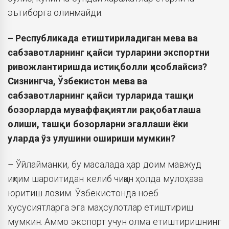
эътиборга олинмайди.
– Республикада етиштириладиган мева ва
сабзавотларнинг қайси турларини экспортни
ривожлантиришда истиқболли ҳисоблайсиз?
Сизнингча, Ўзбекистон мева ва
сабзавотларнинг қайси турларида ташқи
бозорларда муваффақиятли рақобатлаша
олиши, ташқи бозорларни эгаллаши ёки
уларда ўз улушини ошириши мумкин?
– Ўйлайманки, бу масалада ҳар доим мавжуд
иқлим шароитидан келиб чиққан ҳолда мулоҳаза
юритиш лозим. Ўзбекистонда ноёб
хусусиятларга эга маҳсулотлар етиштириш
мумкин. Аммо экспорт учун олма етиштиришнинг