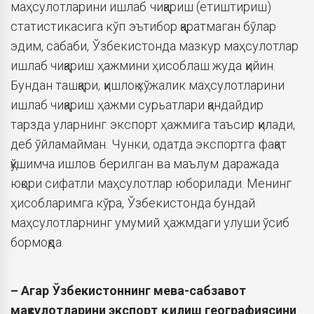
маҳсулотларини ишлаб чиқариш (етиштириш)
статистикасига кўп эътибор қаратмаган бўлар
эдим, сабаби, Ўзбекистонда мазкур маҳсулотлар
ишлаб чиқариш ҳажмини ҳисоблаш жуда қийин.
Бундан ташқари, қишлоқ хўжалик маҳсулотларини
ишлаб чиқариш ҳажми сурьатлари қандайдир
тарзда уларнинг экспорт ҳажмига таъсир қилади,
деб ўйламайман. Чунки, одатда экспортга фақат
қўшимча ишлов берилган ва маълум даражада
юқори сифатли маҳсулотлар юборилади. Менинг
ҳисобларимга кўра, Ўзбекистонда бундай
маҳсулотларнинг умумий ҳажмдаги улуши ўсиб
бормоқда.
– Агар Ўзбекистоннинг мева-сабзавот
маҳсулотларини экспорт қилиш географиясини