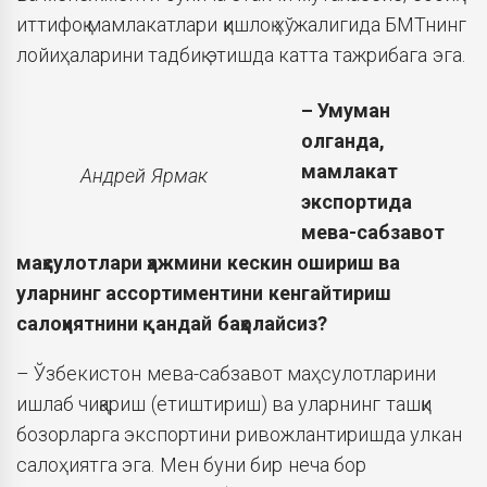
иттифоқ мамлакатлари қишлоқ хўжалигида БМТнинг
лойиҳаларини тадбиқ этишда катта тажрибага эга.
– Умуман
олганда,
мамлакат
Андрей Ярмак
экспортида
мева-сабзавот
маҳсулотлари ҳажмини кескин ошириш ва
уларнинг ассортиментини кенгайтириш
салоҳиятнини қандай баҳолайсиз?
– Ўзбекистон мева-сабзавот маҳсулотларини
ишлаб чиқариш (етиштириш) ва уларнинг ташқи
бозорларга экспортини ривожлантиришда улкан
салоҳиятга эга. Мен буни бир неча бор