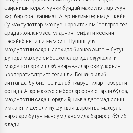
сақланиши керак, чунки бундай маҳсулотлар учун
ҳар бир соат ғанимат. Агар йиғим-теримдан кейин
бу маҳсулотлар махсус шароитли омборларга тез
орада жойланмаса, уларнинг сифати кескин
пасайиб кетиши мумкин. Шунинг учун
маҳсулотни сақлаш алоҳида бизнес эмас – бутун
дунёда махсус омборхоналар қишлоқ хўжалиги
маҳсулотлари ишлаб чиқарувчилар ёки уларнинг
кооперативларига тегишли. Бошқача қилиб
айтганда, бу бизнес ишлаб чиқарувчилар назорати
остида. Агар махсус омборлар сони етарли бўлса,
маҳсулотни сақлаш орқали қўшимча даромад олиш
имконяти деярли йўқ. Бундай шароитда маҳсулот
нархлари бутун мавсум давомида барқарор бўлиб
қолади.