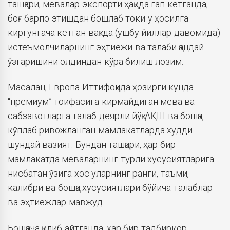
ташқари, мевалар экспорти ҳақида гап кетганда,
боғ барпо этишдан бошлаб токи у ҳосилга
киргунгача кетган вақтда (ушбу йиллар давомида)
истеъмолчиларнинг эҳтиёжи ва талаби қандай
ўзгаришини олдиндан кўра билиш лозим.
Масалан, Европа Иттифоқида ҳозирги кунда
“премиум” тоифасига кирмайдиган мева ва
сабзавотларга талаб деярли йўқ. АҚШ ва бошқа
кўплаб ривожланган мамлакатларда худди
шундай вазият. Бундан ташқари, ҳар бир
мамлакатда меваларнинг турли хусусиятларига
нисбатан ўзига хос уларнинг ранги, таъми,
калибри ва бошқа хусусиятлари бўйича талаблар
ва эҳтиёжлар мавжуд.
Бошқача қилиб айтганда, ҳар бир тадбиркор