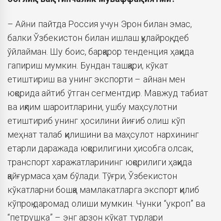
– Айни пайтда Россия учун Эрон билан эмас,
балки Ўзбекистон билан ишлаш қулайроқ, деб
ўйлайман. Шу боис, барқарор тенденция ҳақида
гапириш мумкин. Бундан ташқари, кўкат
етиштириш ва унинг экспорти – айнан мен
юқорида айтиб ўтган сегментдир. Мавжуд табиат
ва иқлим шароитларини, ушбу маҳсулотни
етиштириб унинг ҳосилини йиғиб олиш кўп
меҳнат талаб қилишини ва маҳсулот нархининг
етарли даражада юқорилигини ҳисобга олсак,
транспорт харажатларининг юқорилиги ҳақида
қайғурмаса ҳам бўлади. Тўғри, Ўзбекистон
кўкатларни бошқа мамлакатларга экспорт қилиб
кўпроқ даромад олиши мумкин. Чунки “укроп” ва
“петрушка” – энг арзон кўкат турлари