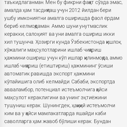
таъкидлаганман. Мен бу фикрни фақат сўзда эмас,
амалда ҳам тасдиқлаш учун 2012 йилдан бери
ушбу имкониятни амалга оширишда фаол ёрдам
бериб келмоқдаман. Аммо шуни унутмаслик
керакки, салоҳият ва уни амалга ошириш икки
хил тушунча. Ҳозирги кунда Ўзбекистонда қишлоқ
хўжалиги маҳсулотларини ишлаб чиқариш
ҳажмини ошириш учун кўп ишлар қилинмоқда, аммо
ишлаб чиқариш (етиштириш) ҳажмининг ўсиши
автоматик равишда экспорт ҳажмини
кўпайишига олиб келмайди. Сабаби, экспортда
авваламбор, потенциал истеъмолчига қайси
маҳсулот кераклигини ва унинг эҳтиёжини
тушуниш керак. Шунингдек, ҳақиқий истеъмолчи
ким ва у қайси мамлакатларда яшайди каби
саволларга ҳам жавоб бўлиши керак. Бундан