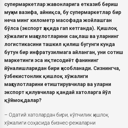
супермаркетлар жавонларига етказиб бериш
муҳим вазифа, айниқса, бу супермаркетлар бир
неча минг километр масофада жойлашган
бўлса (экспорт ҳақида гап кетганда). Қишлоқ
хўжалиги маҳсулотларини сақлаш ва уларнинг
логистикасини ташкил қилиш бугунги кунда
бутун бир инфратузилмага айланган, уни сотиш
маркетинги эса иқтисодиёт фанининг
йўналишларидан бири ҳисобланади. Сизнингча,
ўзбекистонлик қишлоқ хўжалиги
маҳсулотларини етиштирувчилар ва уларни
экспорт қилувчилар қандай хатоларга йўл
қўймоқдалар?
– Одатий хатолардан бири, кўпчилик қишлоқ
хўжалиги соҳасида бизнес-режаларни