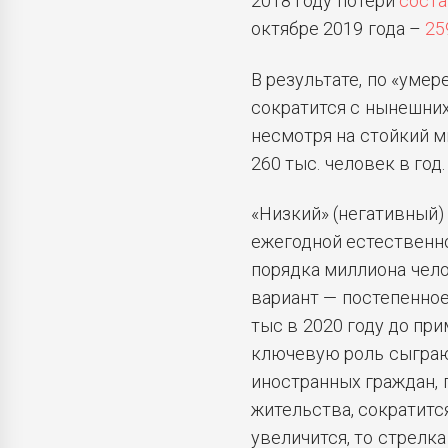
2018 году потери
сост
октябре 2019 года –
25
В результате, по «уме
сократится с нынешних 
несмотря на стойкий м
260 тыс. человек в год.
«Низкий» (негативный)
ежегодной естественной
порядка миллиона чело
вариант — постепенное
тыс в 2020 году до при
ключевую роль сыграю
иностранных граждан,
жительства, сократится
увеличится, то стрелка