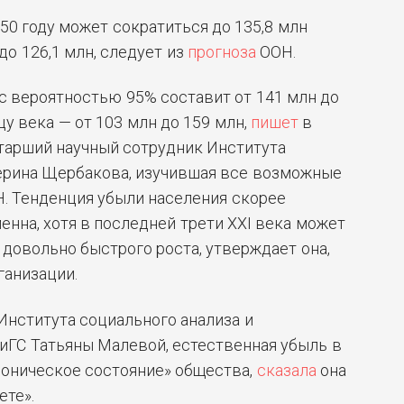
50 году может сократиться до 135,8 млн
 до 126,1 млн, следует из
прогноза
ООН.
 с вероятностью 95% составит от 141 млн до
цу века — от 103 млн до 159 млн,
пишет
в
тарший научный сотрудник Института
рина Щербакова, изучившая все возможные
. Тенденция убыли населения скорее
енна, хотя в последней трети XXI века может
довольно быстрого роста, утверждает она,
ганизации.
нститута социального анализа и
иГС Татьяны Малевой, естественная убыль в
роническое состояние» общества,
сказала
она
ете».