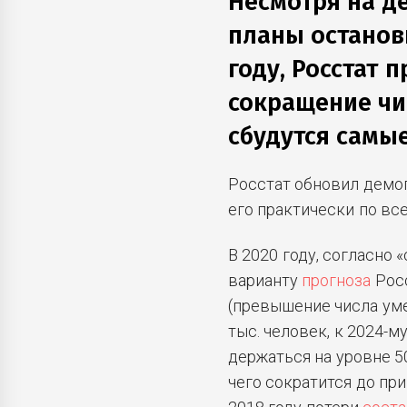
Несмотря на д
планы останов
году, Росстат 
сокращение чи
сбудутся самы
Росстат обновил дем
его практически по вс
В 2020 году, согласно
варианту
прогноза
Росс
(превышение числа уме
тыс. человек, к 2024-му
держаться на уровне 50
чего сократится до при