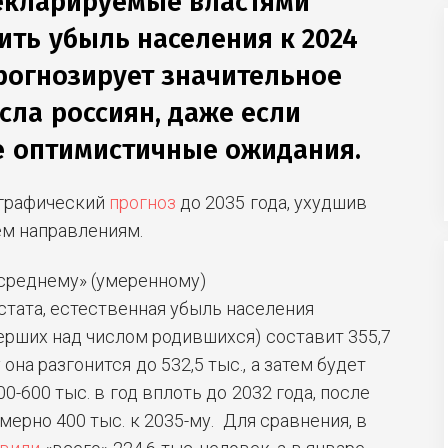
екларируемые властями
ить убыль населения к 2024
прогнозирует значительное
сла россиян, даже если
е оптимистичные ожидания.
ографический
прогноз
до 2035 года, ухудшив
ем направлениям.
 «среднему» (умеренному)
тата, естественная убыль населения
рших над числом родившихся) составит 355,7
 она разгонится до 532,5 тыс., а затем будет
0-600 тыс. в год вплоть до 2032 года, после
мерно 400 тыс. к 2035-му. Для сравнения, в