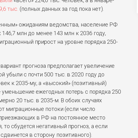
авили
«всего» 224,6 тыс. человек, а в январе-
9,6 тыс.
(полных данных за год пока нет).
ренным» ожиданиям ведомства, население РФ
146,7 млн до менее 143 млн к 2036 году,
играционный прирост на уровне порядка 250-
 вариант прогноза предполагает увеличение
 убыли с почти 500 тыс. в 2020 году до
век к 2035-му, а «высокий» (позитивный)
 уменьшение ежегодных потерь с порядка 250
мерно 20 тыс. в 2035-м. В обоих случаях
т миграционные потоки (если число
 приезжающих в РФ на постоянное место
, то сбудется негативный прогноз, а если
 сдвинется в сторону позитивного).