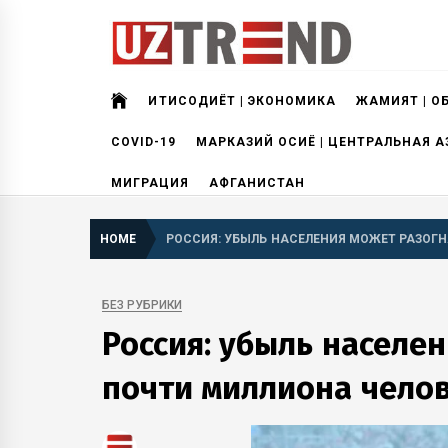
Skip
to
content
uztrend
Узбекистан: инфографика и мультимедиа
ИҚТИСОДИЁТ | ЭКОНОМИКА
ЖАМИЯТ | О
COVID-19
МАРКАЗИЙ ОСИЁ | ЦЕНТРАЛЬНАЯ А
МИГРАЦИЯ
АФГАНИСТАН
HOME
РОССИЯ: УБЫЛЬ НАСЕЛЕНИЯ МОЖЕТ РАЗОГН
БЕЗ РУБРИКИ
Россия: убыль населе
почти миллиона челове