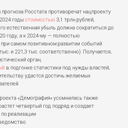
 прогноза
Росстата противоречат нацпроекту
-2024 годы
стоимостью
3,1 трлн рублей,
го естественная убыль должна сократиться до
020 году, а к 2024-му — полностью
т при самом позитивном развитии событий
тыс. и 221,3 тыс. соответственно). Получается,
стический орган,
ый
в подгонке статистики под нужды властей,
авительству удастся достичь желаемых
зателей.
проекта «Демография» усомнилась также
растет четвертый год подряд и создает
 по реализации
ведомство.