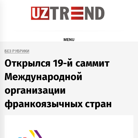
Skip
to
content
uztrend
Узбекистан: инфографика и мультимедиа
MENU
БЕЗ РУБРИКИ
Открылся 19-й саммит
Международной
организации
франкоязычных стран