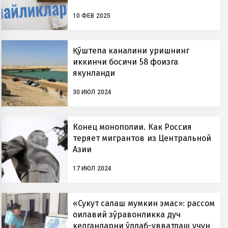
10 ФЕВ 2025
Қўштепа каналини қуришнинг
иккинчи босқичи 58 фоизга
якунланди
30 ИЮЛ 2024
Конец монополии. Как Россия
теряет мигрантов из Центральной
Азии
17 ИЮЛ 2024
«Сукут сақлаш мумкин эмас»: рассом
оилавий зўравонликка дуч
келганларни қўллаб-қувватлаш учун