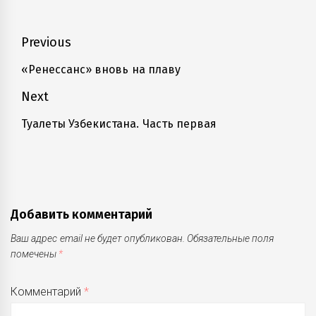
Навигация
Previous
по
«Ренессанс» вновь на плаву
Previous
записям
post:
Next
Туалеты Узбекистана. Часть первая
Next
post:
Добавить комментарий
Ваш адрес email не будет опубликован.
Обязательные поля
помечены
*
Комментарий
*