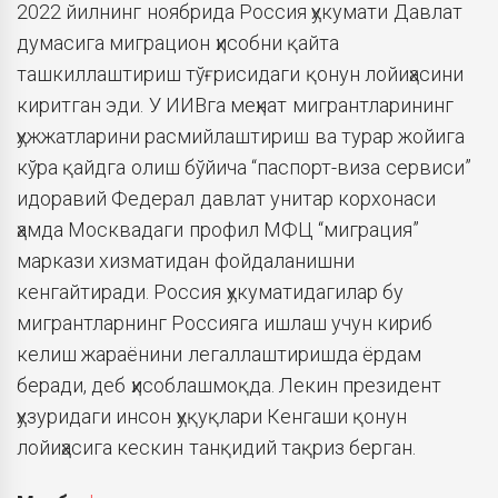
2022 йилнинг ноябрида Россия ҳукумати Давлат
думасига миграцион ҳисобни қайта
ташкиллаштириш тўғрисидаги қонун лойиҳасини
киритган эди. У ИИВга меҳнат мигрантларининг
ҳужжатларини расмийлаштириш ва турар жойига
кўра қайдга олиш бўйича “паспорт-виза сервиси”
идоравий Федерал давлат унитар корхонаси
ҳамда Москвадаги профил МФЦ “миграция”
маркази хизматидан фойдаланишни
кенгайтиради. Россия ҳукуматидагилар бу
мигрантларнинг Россияга ишлаш учун кириб
келиш жараёнини легаллаштиришда ёрдам
беради, деб ҳисоблашмоқда. Лекин президент
ҳузуридаги инсон ҳуқуқлари Кенгаши қонун
лойиҳасига кескин танқидий тақриз берган.