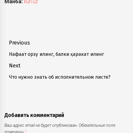
Манба:
kun.uz
Навигация
Previous
по
Нафақат орзу қилинг, балки ҳаракат қилинг
Previous
записям
post:
Next
Что нужно знать об исполнительном листе?
Next
post:
Добавить комментарий
Ваш адрес email не будет опубликован.
Обязательные поля
помечены
*