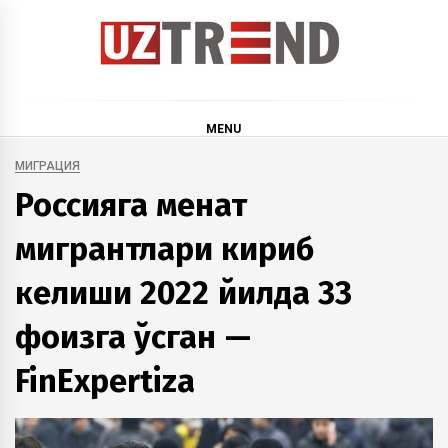
Skip
to
content
uztrend
Узбекистан: инфографика и мультимедиа
MENU
МИГРАЦИЯ
Россияга меҳнат
мигрантлари кириб
келиши 2022 йилда 33
фоизга ўсган —
FinExpertizа