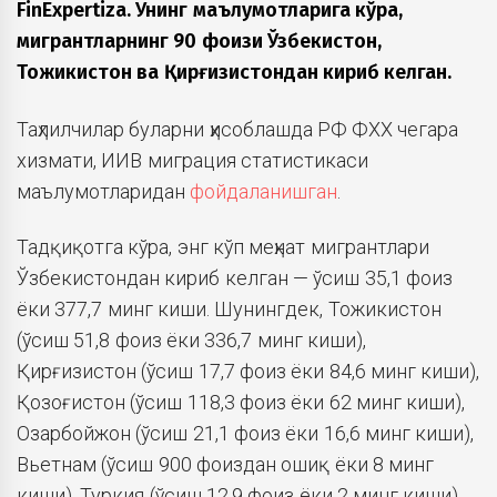
FinExpertiza. Унинг маълумотларига кўра,
мигрантларнинг 90 фоизи Ўзбекистон,
Тожикистон ва Қирғизистондан кириб келган.
Таҳлилчилар буларни ҳисоблашда РФ ФХХ чегара
хизмати, ИИВ миграция статистикаси
маълумотларидан
фойдаланишган
.
Тадқиқотга кўра, энг кўп меҳнат мигрантлари
Ўзбекистондан кириб келган — ўсиш 35,1 фоиз
ёки 377,7 минг киши. Шунингдек, Тожикистон
(ўсиш 51,8 фоиз ёки 336,7 минг киши),
Қирғизистон (ўсиш 17,7 фоиз ёки 84,6 минг киши),
Қозоғистон (ўсиш 118,3 фоиз ёки 62 минг киши),
Озарбойжон (ўсиш 21,1 фоиз ёки 16,6 минг киши),
Вьетнам (ўсиш 900 фоиздан ошиқ ёки 8 минг
киши), Туркия (ўсиш 12,9 фоиз ёки 2 минг киши),