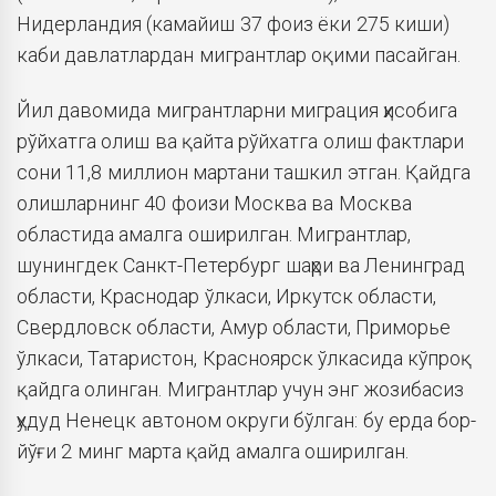
Нидерландия (камайиш 37 фоиз ёки 275 киши)
каби давлатлардан мигрантлар оқими пасайган.
Йил давомида мигрантларни миграция ҳисобига
рўйхатга олиш ва қайта рўйхатга олиш фактлари
сони 11,8 миллион мартани ташкил этган. Қайдга
олишларнинг 40 фоизи Москва ва Москва
областида амалга оширилган. Мигрантлар,
шунингдек Санкт-Петербург шаҳри ва Ленинград
области, Краснодар ўлкаси, Иркутск области,
Свердловск области, Амур области, Приморье
ўлкаси, Татаристон, Красноярск ўлкасида кўпроқ
қайдга олинган. Мигрантлар учун энг жозибасиз
ҳудуд Ненецк автоном округи бўлган: бу ерда бор-
йўғи 2 минг марта қайд амалга оширилган.