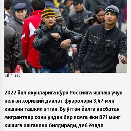
1 280
2022 йил якунларига кўра Россияга ишлаш учун
келган хорижий давлат фуқаролари 3,47 млн
кишини ташкил этган. Бу ўтган йилга нисбатан
мигрантлар сони учдан бир қисмга ёки 871 минг
кишига ошганини билдиради, деб ёзади