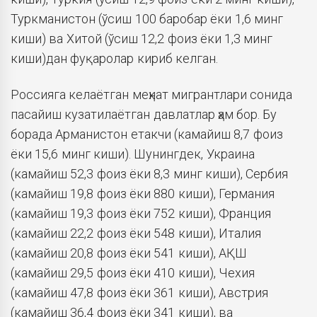
Туркманистон (ўсиш 100 баробар ёки 1,6 минг
киши) ва Хитой (ўсиш 12,2 фоиз ёки 1,3 минг
киши)дан фуқаролар кириб келган.
Россияга келаётган меҳнат мигрантлари сонида
пасайиш кузатилаётган давлатлар ҳам бор. Бу
борада Арманистон етакчи (камайиш 8,7 фоиз
ёки 15,6 минг киши). Шунингдек, Украина
(камайиш 52,3 фоиз ёки 8,3 минг киши), Сербия
(камайиш 19,8 фоиз ёки 880 киши), Германия
(камайиш 19,3 фоиз ёки 752 киши), Франция
(камайиш 22,2 фоиз ёки 548 киши), Италия
(камайиш 20,8 фоиз ёки 541 киши), АҚШ
(камайиш 29,5 фоиз ёки 410 киши), Чехия
(камайиш 47,8 фоиз ёки 361 киши), Австрия
(камайиш 36,4 фоиз ёки 341 киши), ва