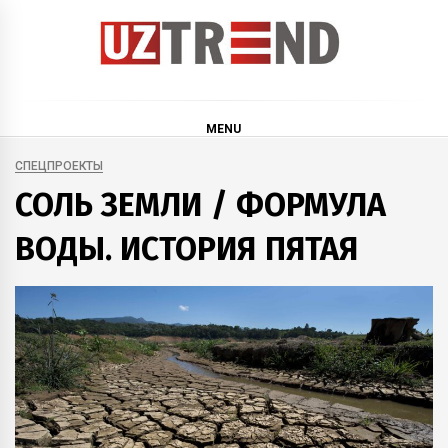
Skip
to
content
uztrend
Узбекистан: инфографика и мультимедиа
MENU
СПЕЦПРОЕКТЫ
СОЛЬ ЗЕМЛИ / ФОРМУЛА
ВОДЫ. ИСТОРИЯ ПЯТАЯ