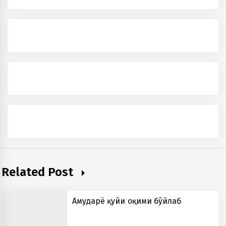
Related Post
Амударё қуйи оқими бўйлаб