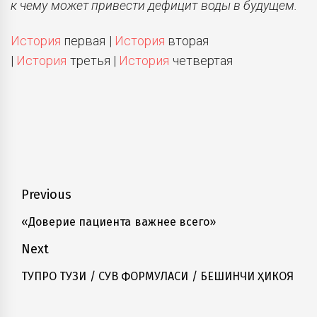
к чему может привести дефицит воды в будущем.
История
первая |
История
вторая
|
История
третья |
История
четвертая
Навигация
Previous
по
«Доверие пациента важнее всего»
Previous
записям
post:
Next
ТУПРОҚ ТУЗИ / СУВ ФОРМУЛАСИ / БЕШИНЧИ ҲИКОЯ
Next
post: