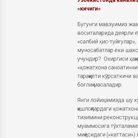
«
кичиги
«
Бугунги мавзуимиз жам
воситаларида деярли ё
«салбий ҳис-туйғулар»,
муносабатлар ёки шахси
учундир? Охиргиси ҳақиқ
«ҳожатхона саноати»ни
тараққиёти кўрсаткичи в
боғлиқ масаладир.
Янги лойиҳамизда шу х
қишлоқлардаги ҳожатхон
тизимини реконструкци
муаммосига тўхталамиз
миқёсидаги («каттаси»)