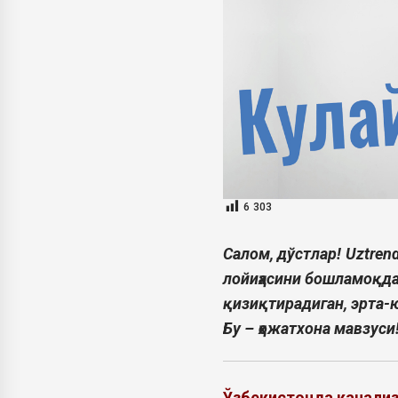
6 303
Салом, дўстлар!
Uztren
лойиҳасини бошламоқда.
қизиқтирадиган, эрта-
Бу – ҳожатхона мавзуси
Ўзбекистонда канализ