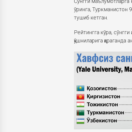
Сўнгги маълумотларга к
ўринга, Туркманистон 9
тушиб кетган.
Рейтингга кўра, сўнгги
қўшниларига қараганда а