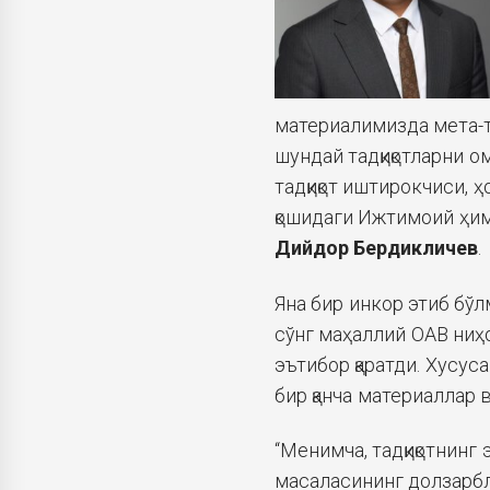
материалимизда мета-т
шундай тадқиқотларни ом
тадқиқот иштирокчиси,
қошидаги Ижтимоий ҳи
Дийдор Бердикличев
.
Яна бир инкор этиб бўл
сўнг маҳаллий ОАВ ниҳ
эътибор қаратди. Хусус
бир қанча материаллар
“Менимча, тадқиқотнинг
масаласининг долзарбли