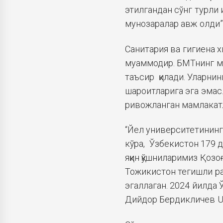
этилгандан сўнг турли
мунозаралар авж олди”
Санитария ва гигиена
муаммодир. БМТнинг ма
таъсир қилади. Уларнин
шароитларига эга эмас.
ривожланган мамлакатл
“Йел университетининг
кўра, Ўзбекистон 179 д
яқин қўшниларимиз Қозо
Тожикистон тегишли рав
эгаллаган. 2024 йилда 
Дийдор Бердикличев Uz