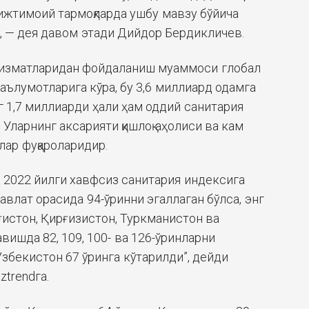
 ижтимоий тармоқларда ушбу мавзу бўйича
, — дея давом этади Дийдор Бердикличев.
 хизматларидан фойдаланиш муаммоси глобал
ълумотларига кўра, бу 3,6 миллиард одамга
г 1,7 миллиарди ҳали ҳам оддий санитария
 Уларнинг аксарияти қишлоқ аҳолиси ва кам
ар фуқароларидир.
 2022 йилги хавфсиз санитария индексига
авлат орасида 94-ўринни эгаллаган бўлса, энг
ғистон, Қирғизистон, Туркманистон ва
ишда 82, 109, 100- ва 126-ўринларни
Ўзбекистон 67 ўринга кўтарилди”, дейди
trendга.