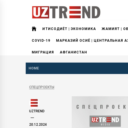
Skip
to
content
uztrend
Узбекистан: инфографика и мультимедиа
ИҚТИСОДИЁТ | ЭКОНОМИКА
ЖАМИЯТ | О
COVID-19
МАРКАЗИЙ ОСИЁ | ЦЕНТРАЛЬНАЯ А
МИГРАЦИЯ
АФГАНИСТАН
HOME
СПЕЦПРОЕКТЫ
UZTREND
20.12.2024