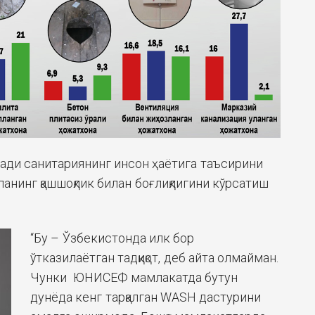
қсади санитариянинг инсон ҳаётига таъсирини
анинг қашшоқлик билан боғлиқлигини кўрсатиш
“Бу – Ўзбекистонда илк бор
ўтказилаётган тадқиқот, деб айта олмайман.
Чунки ЮНИCЕФ мамлакатда бутун
дунёда кенг тарқалган WASH дастурини