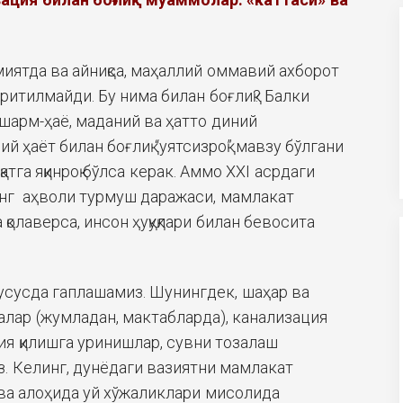
иятда ва айниқса, маҳаллий оммавий ахборот
ритилмайди. Бу нима билан боғлиқ? Балки
 шарм-ҳаё, маданий ва ҳатто диний
й ҳаёт билан боғлиқ “уятсизроқ” мавзу бўлгани
атга яқинроқ бўлса керак. Аммо XXI асрдаги
нг аҳволи турмуш даражаси, мамлакат
а қолаверса, инсон ҳуқуқлари билан бевосита
усусда гаплашамиз. Шунингдек, шаҳар ва
алар (жумладан, мактабларда), канализация
я қилишга уринишлар, сувни тозалаш
. Келинг, дунёдаги вазиятни мамлакат
 ва алоҳида уй хўжаликлари мисолида