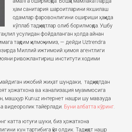
амалга оширмоқда. Бошқа мамлакатларда
ҳам санитария шароитларини яхшилаш
одамлар фаровонлигини ошириши ҳақида
кўплаб тадқиқотлар олиб борилмоқда. Ушбу
аҳлил усулидан фойдаланган ҳолда айнан
мага тақдим қилмоқчимиз, — дейди Uztrendга
 ҳозирда Миллий ижтимоий ҳимоя агентлиги
мояни ривожлантириш институти ходими
майдиган ижобий жиҳат шундаки, тадқиқотдан
оят ҳожатхона ва канализация муаммосига
ан, машҳур Kun.uz интернет нашри шу мавзуда
 ва видеоролик тайёрлади.
Буни албатта кўринг
.
 энг катта ютуғи шуки, биз ҳожатхона
гини кун тартибига қўя олдик. Тадқиқот нашр