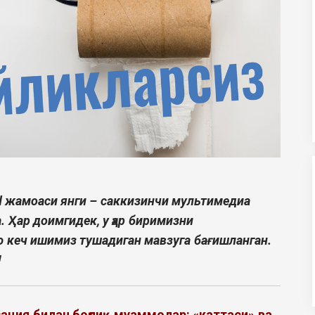
d жамоаси янги – саккизинчи мультимедиа
 Ҳар доимгидек, у ҳар биримизни
ю кеч ишимиз тушадиган мавзуга бағишланган.
!
ация билан боғлиқ муаммолар:
«
к
аттаси» ва