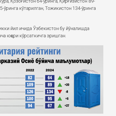
ўра, Қозоғистон 64-ўринга, Қирғизистон 89-
5-ўринга кўтарилган, Тожикистон 134-ўринга
 икки йил ичида Ўзбекистон бу йўналишда
нча юқори кўрсаткичга эришган.