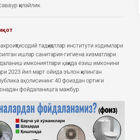
саввур қилайлик.
иқот
кроиқтисодий тадқиқотлар институти ходимлари
илган ишлар санитария-гигиена хизматлари
даланиш имкониятлари ҳақида ёзиш имконини
ри 2023 йил март ойида эълон қилинган.
ублика аҳолисининг 40 фоиздан ортиғи
хонадан фойдаланишга мажбур.