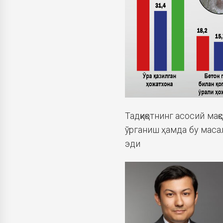
Тадқиқотнинг асосий ма
ўрганиш ҳамда бу масал
эди