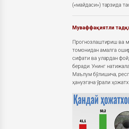
(«майдаси») тарзида та
Муваффақиятли тадқ
Прогнозлаштириш ва ма
томонидан амалга ошир
сифати ва улардан фой
беради. Унинг натижала
Маълум бўлишича, респ
ҳанузгача ўрали ҳожат